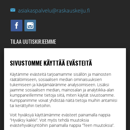
asiakaspalvelu@raskauskeiju.fi
TILAA UUTISKIRJEEMME
Tilaamalla uutiskirjeemme saat uusimmat edut suoraan
sähköpostiisi.
SIVUSTOMME KÄYTTÄÄ EVÄSTEITÄ
Käytämme evästeitä tarjoamamme sisällön ja mainosten
räätälöimiseen, sosiaalisen median ominaisuuksien
Hyväksyn henkilötietojen tallentamisen (
lue
)
tukemiseen ja kävijämäärämme analysoimiseen. Lisäksi
jaamme sosiaalisen median, mainosalan ja analytiikka-alan
kumppaneillemme tietoja siitä, miten käytät sivustoamme.
Tilaa
Kumppanimme voivat yhdistää näitä tietoja muihin antamiisi
tai kerättyihin tietoihin.
Voit hyväksyä käyttämämme evästeet painamalla nappia
”Hyväksy kaikki”. Voit myös tehdä muutoksia
evästehyväksyntöihin painamalla nappia ”Teen muutoksia”.