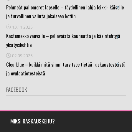
›
Pehmeät pallomeret lapselle – täydellinen lahja leikki-ikäiselle
ja turvallinen valinta jokaiseen kotiin
13.11.2025
›
Kastemekko vauvalle – pellavaista kauneutta ja käsintehtyjä
yksityiskohtia
02.09.2025
›
Clearblue – kaikki mitä sinun tarvitsee tietää raskaustesteistä
ja ovulaatiotesteistä
FACEBOOK
MIKSI RASKAUSKEIJU?