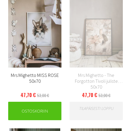
Mrs Mighetto MISS ROSE
Mrs Mighetto - The
50x70
Forgotton Tivoli juliste
50x70
47,70 €
47,70 €
53,00 €
53,00 €
TILAPÄISESTI LOPPU
OSTOSKORIIN