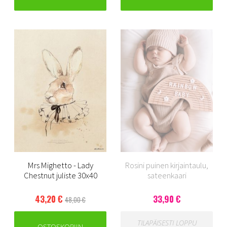
Mrs Mighetto - Lady
Rosini puinen kirjaintaulu,
Chestnut juliste 30x40
sateenkaari
43,20 €
33,90 €
48,00 €
TILAPÄISESTI LOPPU
OSTOSKORIIN