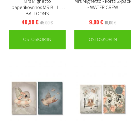
Mrs Mighetto
Mrs Mighetto - kortti 2-pack
paperiköynnös MR BILL &
- WATER CREW
BALLOONS
40,50 €
9,00 €
45,00 €
10,00 €
OSTOSKORIIN
OSTOSKORIIN