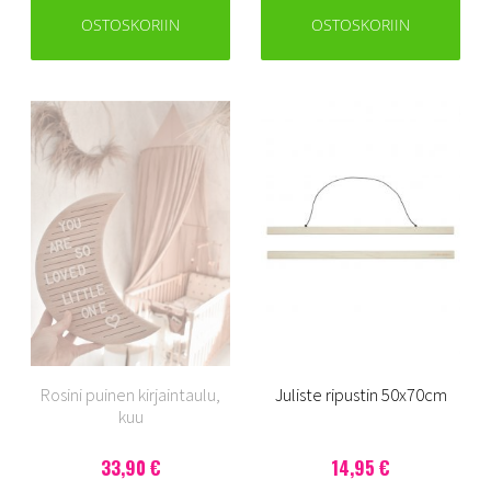
OSTOSKORIIN
OSTOSKORIIN
Rosini puinen kirjaintaulu,
Juliste ripustin 50x70cm
kuu
33,90 €
14,95 €