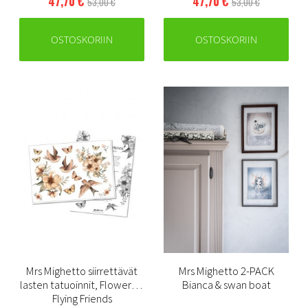
47,70 €
47,70 €
53,00 €
53,00 €
OSTOSKORIIN
OSTOSKORIIN
Mrs Mighetto siirrettävät
Mrs Mighetto 2-PACK
lasten tatuoinnit, Flowers &
Bianca & swan boat
Flying Friends