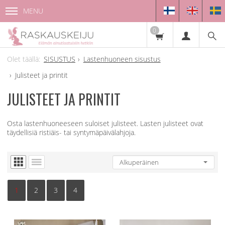
MENU
0
SISUSTUS
Lastenhuoneen sisustus
Julisteet ja printit
JULISTEET JA PRINTIT
Osta lastenhuoneeseen suloiset julisteet. Lasten julisteet ovat
täydellisiä ristiäis- tai syntymäpäivälahjoja.
1
2
3
4