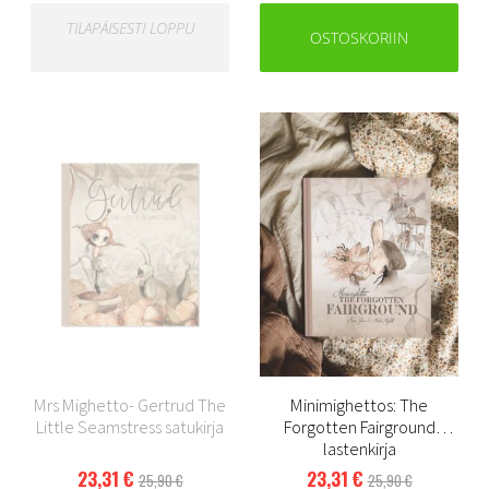
TILAPÄISESTI LOPPU
OSTOSKORIIN
Mrs Mighetto- Gertrud The
Minimighettos: The
Little Seamstress satukirja
Forgotten Fairground
lastenkirja
23,31 €
23,31 €
25,90 €
25,90 €