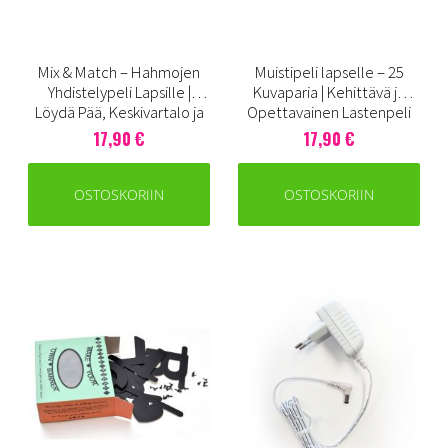
Mix & Match – Hahmojen
Muistipeli lapselle – 25
Yhdistelypeli Lapsille |
Kuvaparia | Kehittävä ja
Löydä Pää, Keskivartalo ja
Opettavainen Lastenpeli
Jalat
17,90 €
17,90 €
OSTOSKORIIN
OSTOSKORIIN