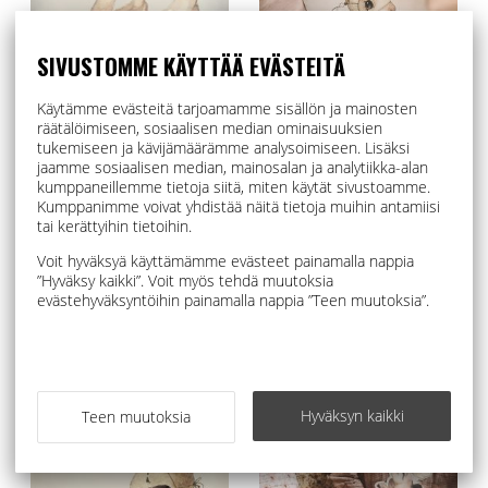
SIVUSTOMME KÄYTTÄÄ EVÄSTEITÄ
Käytämme evästeitä tarjoamamme sisällön ja mainosten
räätälöimiseen, sosiaalisen median ominaisuuksien
tukemiseen ja kävijämäärämme analysoimiseen. Lisäksi
Mrs Mighetto DEAR SWAN
Mrs Mighetto MISS IRIS
jaamme sosiaalisen median, mainosalan ja analytiikka-alan
40x50
18x24
kumppaneillemme tietoja siitä, miten käytät sivustoamme.
Kumppanimme voivat yhdistää näitä tietoja muihin antamiisi
45,00 €
31,50 €
tai kerättyihin tietoihin.
50,00 €
35,00 €
Voit hyväksyä käyttämämme evästeet painamalla nappia
”Hyväksy kaikki”. Voit myös tehdä muutoksia
OSTOSKORIIN
OSTOSKORIIN
evästehyväksyntöihin painamalla nappia ”Teen muutoksia”.
Hyväksyn kaikki
Teen muutoksia