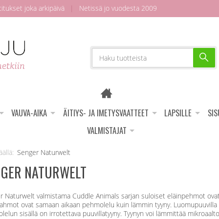
tukset joka arkipäivä
|
Netissä jo vuodesta 2009
VAUVA-AIKA
ÄITIYS- JA IMETYSVAATTEET
LAPSILLE
SI
VALMISTAJAT
Senger Naturwelt
NGER NATURWELT
 Naturwelt valmistama Cuddle Animals sarjan suloiset eläinpehmot ovat k
hahmot ovat samaan aikaan pehmolelu kuin lämmin tyyny. Luomupuuvilla te
elun sisällä on irrotettava puuvillatyyny. Tyynyn voi lämmittää mikroaalt