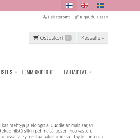
Rekisteröinti
Kirjaudu sisään
Ostoskori
Kassalle »
0
SUSTUS
LEMMIKKIPERHE
LAHJAIDEAT
äsintehtyjä ja elologisia. Cuddle animals sarjan
kee niistä silkin pehmeitä lapsen ihoa vasten.
ouunissa tai kylmentää pakastimessa - täydellinen niin