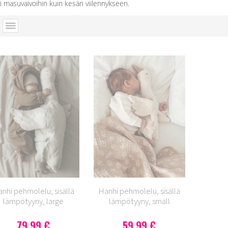
ki masuvaivoihin kuin kesän viilennykseen.
nhi pehmolelu, sisällä
Hanhi pehmolelu, sisällä
lämpötyyny, large
lämpötyyny, small
79,99 €
59,99 €