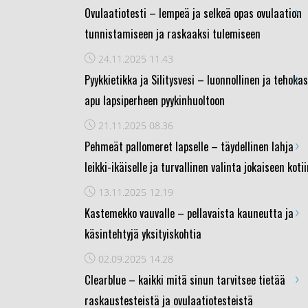
›
Ovulaatiotesti – lempeä ja selkeä opas ovulaation
tunnistamiseen ja raskaaksi tulemiseen
24.11.2025
11.43
›
Pyykkietikka ja Silitysvesi – luonnollinen ja tehokas
apu lapsiperheen pyykinhuoltoon
21.11.2025
08.36
›
Pehmeät pallomeret lapselle – täydellinen lahja
leikki-ikäiselle ja turvallinen valinta jokaiseen koti
13.11.2025
12.19
›
Kastemekko vauvalle – pellavaista kauneutta ja
käsintehtyjä yksityiskohtia
02.09.2025
14.28
›
Clearblue – kaikki mitä sinun tarvitsee tietää
raskaustesteistä ja ovulaatiotesteistä