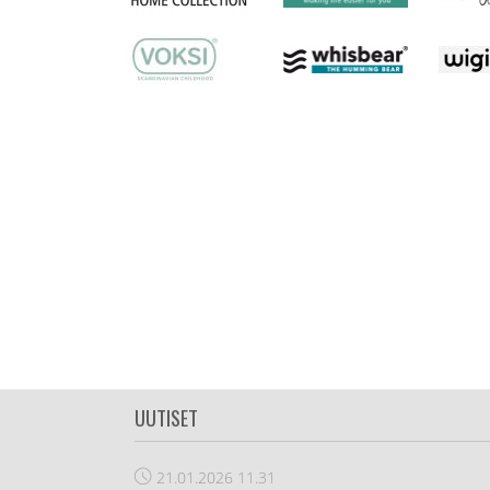
UUTISET
21.01.2026
11.31