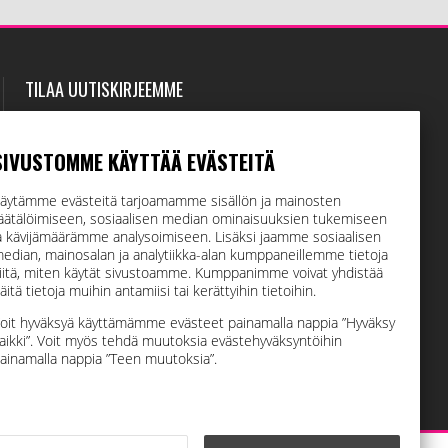
TILAA UUTISKIRJEEMME
Tilaamalla uutiskirjeemme saat uusimmat edut
suoraan sähköpostiisi.
SIVUSTOMME KÄYTTÄÄ EVÄSTEITÄ
äytämme evästeitä tarjoamamme sisällön ja mainosten
äätälöimiseen, sosiaalisen median ominaisuuksien tukemiseen
Hyväksyn henkilötietojen tallentamisen (
lue
)
a kävijämäärämme analysoimiseen. Lisäksi jaamme sosiaalisen
edian, mainosalan ja analytiikka-alan kumppaneillemme tietoja
iitä, miten käytät sivustoamme. Kumppanimme voivat yhdistää
TILAA
äitä tietoja muihin antamiisi tai kerättyihin tietoihin.
oit hyväksyä käyttämämme evästeet painamalla nappia ”Hyväksy
aikki”. Voit myös tehdä muutoksia evästehyväksyntöihin
ainamalla nappia ”Teen muutoksia”.