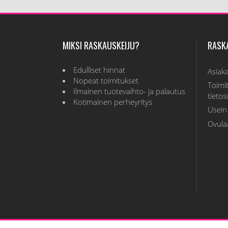
MIKSI RASKAUSKEIJU?
RASK
Edulliset hinnat
Asiak
Nopeat toimitukset
Toimit
Ilmainen tuotevaihto- ja palautus
tieto
Kotimainen perheyritys
Usein
Ovulaa