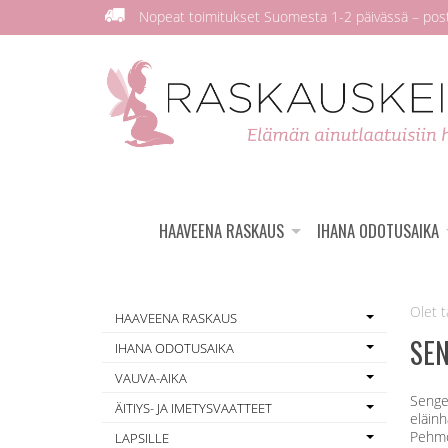
Nopeat toimitukset Suomesta 1-2 päivässä – posti
HAAVEENA RASKAUS
IHANA ODOTUSAIKA
HAAVEENA RASKAUS
SE
IHANA ODOTUSAIKA
VAUVA-AIKA
Senger
ÄITIYS- JA IMETYSVAATTEET
eläin
Pehmol
LAPSILLE