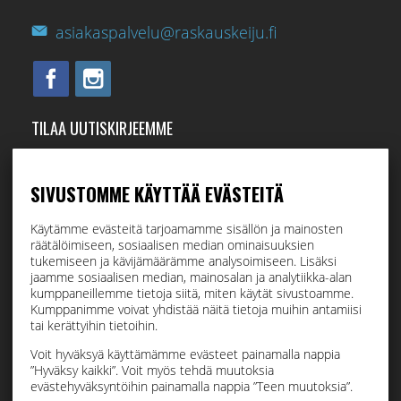
asiakaspalvelu@raskauskeiju.fi
TILAA UUTISKIRJEEMME
Tilaamalla uutiskirjeemme saat uusimmat edut suoraan
sähköpostiisi.
SIVUSTOMME KÄYTTÄÄ EVÄSTEITÄ
Käytämme evästeitä tarjoamamme sisällön ja mainosten
räätälöimiseen, sosiaalisen median ominaisuuksien
Hyväksyn henkilötietojen tallentamisen (
lue
)
tukemiseen ja kävijämäärämme analysoimiseen. Lisäksi
jaamme sosiaalisen median, mainosalan ja analytiikka-alan
kumppaneillemme tietoja siitä, miten käytät sivustoamme.
Tilaa
Kumppanimme voivat yhdistää näitä tietoja muihin antamiisi
tai kerättyihin tietoihin.
Voit hyväksyä käyttämämme evästeet painamalla nappia
”Hyväksy kaikki”. Voit myös tehdä muutoksia
evästehyväksyntöihin painamalla nappia ”Teen muutoksia”.