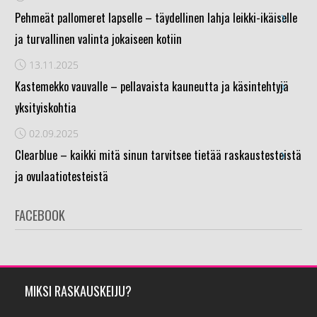
›
Pehmeät pallomeret lapselle – täydellinen lahja leikki-ikäiselle
ja turvallinen valinta jokaiseen kotiin
13.11.2025
›
Kastemekko vauvalle – pellavaista kauneutta ja käsintehtyjä
yksityiskohtia
02.09.2025
›
Clearblue – kaikki mitä sinun tarvitsee tietää raskaustesteistä
ja ovulaatiotesteistä
FACEBOOK
MIKSI RASKAUSKEIJU?