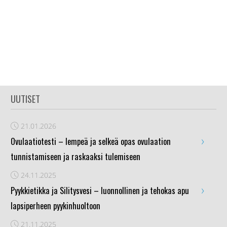
UUTISET
21.01.2026
›
Ovulaatiotesti – lempeä ja selkeä opas ovulaation
tunnistamiseen ja raskaaksi tulemiseen
24.11.2025
›
Pyykkietikka ja Silitysvesi – luonnollinen ja tehokas apu
lapsiperheen pyykinhuoltoon
21.11.2025