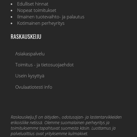
Edulliset hinnat
Nopeat toimitukset
Ilmainen tuotevaihto- ja palautus
Kotimainen perheyritys
RASKAUSKEIJU
Asiakaspalvelu
Toimitus - ja tietosuojaehdot
Usein kysyttyä
Ovulaatiotesti info
Raskauskeiju.fi on äitiyden-, odotusajan- ja lastentarvikkeiden
erikoisliike netissä. Olemme suomalainen perheyritys ja
toimituksemme tapahtuvat suomesta käsin. Luottamus ja
palvelualttius ovat yrityksemme kulmakivet.