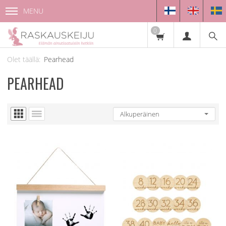
MENU
0
Pearhead
PEARHEAD