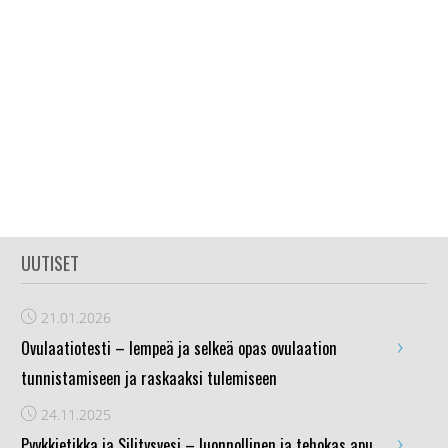
UUTISET
21.01.2026
›
Ovulaatiotesti – lempeä ja selkeä opas ovulaation
tunnistamiseen ja raskaaksi tulemiseen
24.11.2025
›
Pyykkietikka ja Silitysvesi – luonnollinen ja tehokas apu