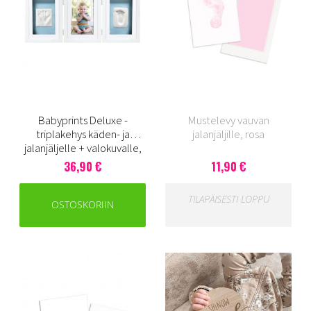
Babyprints Deluxe -
Mustelevy vauvan
triplakehys käden- ja
jalanjäljille, rosa
jalanjäljelle + valokuvalle,
valkoinen
36,90 €
11,90 €
TILAPÄISESTI LOPPU
OSTOSKORIIN