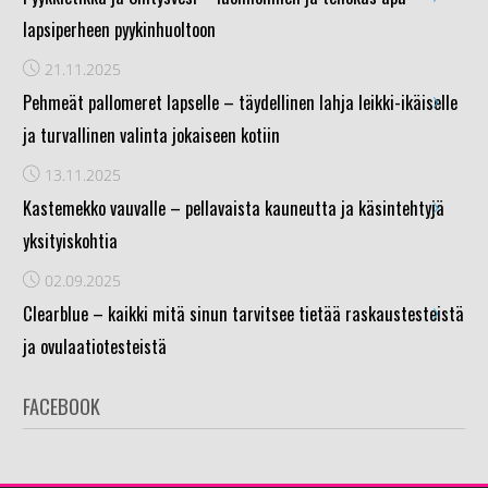
lapsiperheen pyykinhuoltoon
21.11.2025
›
Pehmeät pallomeret lapselle – täydellinen lahja leikki-ikäiselle
ja turvallinen valinta jokaiseen kotiin
13.11.2025
›
Kastemekko vauvalle – pellavaista kauneutta ja käsintehtyjä
yksityiskohtia
02.09.2025
›
Clearblue – kaikki mitä sinun tarvitsee tietää raskaustesteistä
ja ovulaatiotesteistä
FACEBOOK