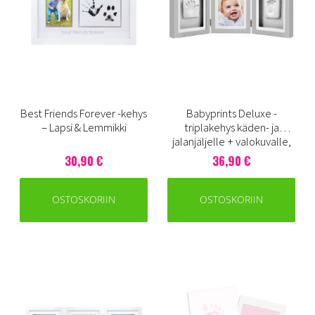
Best Friends Forever -kehys
Babyprints Deluxe -
– Lapsi & Lemmikki
triplakehys käden- ja
jalanjäljelle + valokuvalle,
harmaa
30,90 €
36,90 €
OSTOSKORIIN
OSTOSKORIIN