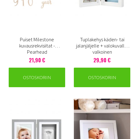
Puiset Milestone
Tuplakehys käden- tai
kuvausrekvisiitat -
jalanjäljelle + valokuvalle,
Pearhead
valkoinen
21,90 €
29,90 €
OSTOSKORIIN
OSTOSKORIIN