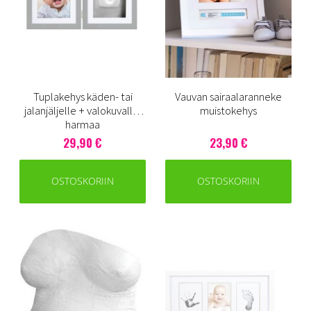
Tuplakehys käden- tai
Vauvan sairaalaranneke
jalanjäljelle + valokuvalle,
muistokehys
harmaa
29,90 €
23,90 €
OSTOSKORIIN
OSTOSKORIIN