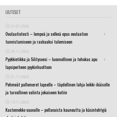
UUTISET
21.01.2026
›
Ovulaatiotesti – lempeä ja selkeä opas ovulaation
tunnistamiseen ja raskaaksi tulemiseen
24.11.2025
›
Pyykkietikka ja Silitysvesi – luonnollinen ja tehokas apu
lapsiperheen pyykinhuoltoon
21.11.2025
›
Pehmeät pallomeret lapselle – täydellinen lahja leikki-ikäiselle
ja turvallinen valinta jokaiseen kotiin
13.11.2025
›
Kastemekko vauvalle – pellavaista kauneutta ja käsintehtyjä