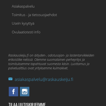
Asiakaspalvelu
Toimitus - ja tietosuojaehdot
Usein kysyttyä
Ovulaatiotesti info
Raskauskeiju.fi on äitiyden-, odotusajan- ja lastentarvikkeiden
erikoisliike netissä. Olemme suomalainen perheyritys ja
toimituksemme tapahtuvat suomesta käsin. Luottamus ja
palvelualttius ovat yrityksemme kulmakivet.
asiakaspalvelu@raskauskeiju.fi
TILAA UUTISKIRJEEMME