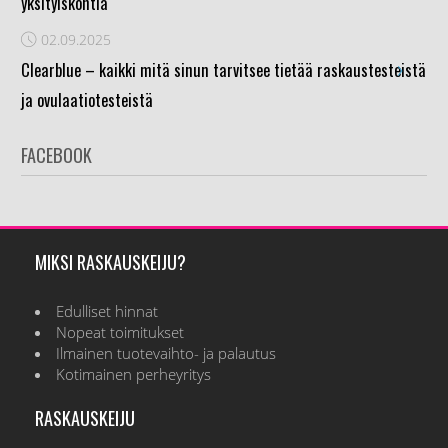
yksityiskohtia
02.09.2025
›
Clearblue – kaikki mitä sinun tarvitsee tietää raskaustesteistä
ja ovulaatiotesteistä
FACEBOOK
MIKSI RASKAUSKEIJU?
Edulliset hinnat
Nopeat toimitukset
Ilmainen tuotevaihto- ja palautus
Kotimainen perheyritys
RASKAUSKEIJU