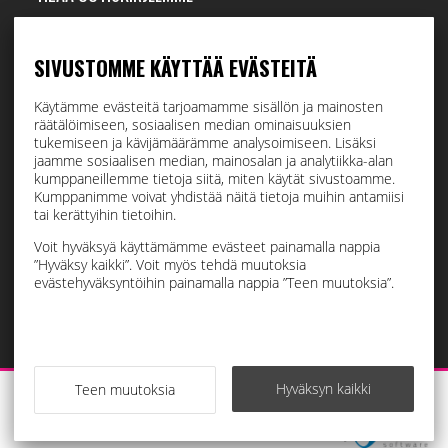
Tilaamalla uutiskirjeemme saat uusimmat edut suoraan
sähköpostiisi.
SIVUSTOMME KÄYTTÄÄ EVÄSTEITÄ
Käytämme evästeitä tarjoamamme sisällön ja mainosten
räätälöimiseen, sosiaalisen median ominaisuuksien
Hyväksyn henkilötietojen tallentamisen (
lue
)
tukemiseen ja kävijämäärämme analysoimiseen. Lisäksi
jaamme sosiaalisen median, mainosalan ja analytiikka-alan
kumppaneillemme tietoja siitä, miten käytät sivustoamme.
Tilaa
Kumppanimme voivat yhdistää näitä tietoja muihin antamiisi
tai kerättyihin tietoihin.
Voit hyväksyä käyttämämme evästeet painamalla nappia
”Hyväksy kaikki”. Voit myös tehdä muutoksia
evästehyväksyntöihin painamalla nappia ”Teen muutoksia”.
Hyväksyn kaikki
Teen muutoksia
Raskauskeiju © 2026
Powered by