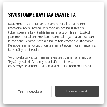
SIVUSTOMME KÄYTTÄÄ EVÄSTEITÄ
Käytämme evästeitä tarjoamamme sisällön ja mainosten
räätälöimiseen, sosiaalisen median ominaisuuksien
tukemiseen ja kävijämäärämme analysoimiseen. Lisäksi
jaamme sosiaalisen median, mainosalan ja analytiikka-alan
kumppaneillemme tietoja siitä, miten käytät sivustoamme.
Kumppanimme voivat yhdistää näitä tietoja muihin antamiisi
tai kerättyihin tietoihin.
BIBS - Supreme vauvan
BIBS - Supreme vauvan
Voit hyväksyä käyttämämme evästeet painamalla nappia
tutti 0-18kk - Vanilla
tutti 0-18kk - Sand
”Hyväksy kaikki”. Voit myös tehdä muutoksia
evästehyväksyntöihin painamalla nappia ”Teen muutoksia”.
5,90 €
5,90 €
TILAPÄISESTI LOPPU
TILAPÄISESTI LOPPU
Hyväksyn kaikki
Teen muutoksia