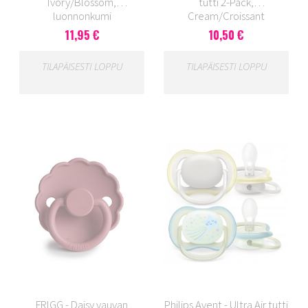
Ivory/Blossom,
tutti 2-Pack,
luonnonkumi
Cream/Croissant
11,95 €
10,50 €
TILAPÄISESTI LOPPU
TILAPÄISESTI LOPPU
FRIGG - Daisy vauvan
Philips Avent - Ultra Air tutti