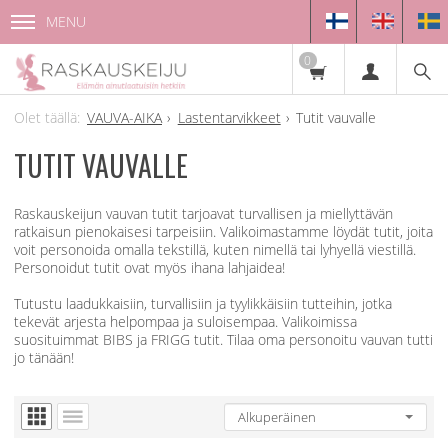
MENU
0
VAUVA-AIKA
Lastentarvikkeet
Tutit vauvalle
TUTIT VAUVALLE
Raskauskeijun vauvan tutit tarjoavat turvallisen ja miellyttävän
ratkaisun pienokaisesi tarpeisiin. Valikoimastamme löydät tutit, joita
voit personoida omalla tekstillä, kuten nimellä tai lyhyellä viestillä.
Personoidut tutit ovat myös ihana lahjaidea!
Tutustu laadukkaisiin, turvallisiin ja tyylikkäisiin tutteihin, jotka
tekevät arjesta helpompaa ja suloisempaa. Valikoimissa
suosituimmat BIBS ja FRIGG tutit. Tilaa oma personoitu vauvan tutti
jo tänään!