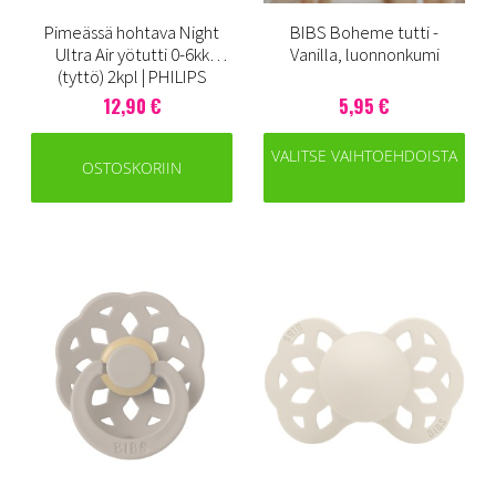
Pimeässä hohtava Night
BIBS Boheme tutti -
Ultra Air yötutti 0-6kk
Vanilla, luonnonkumi
(tyttö) 2kpl | PHILIPS
AVENT
12,90 €
5,95 €
VALITSE VAIHTOEHDOISTA
OSTOSKORIIN