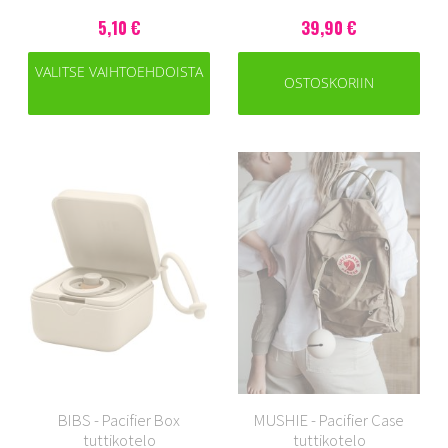
5,10 €
39,90 €
VALITSE VAIHTOEHDOISTA
OSTOSKORIIN
BIBS - Pacifier Box
MUSHIE - Pacifier Case
tuttikotelo
tuttikotelo