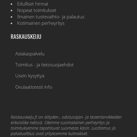
Edulliset hinnat
Nopeat toimitukset
Ilmainen tuotevaihto- ja palautus
Kotimainen perheyritys
RASKAUSKEIJU
Asiakaspalvelu
Toimitus - ja tietosuojaehdot
Usein kysyttyä
Ovulaatiotesti info
Raskauskeiju.fi on äitiyden-, odotusajan- ja lastentarvikkeiden
erikoisliike netissä. Olemme suomalainen perheyritys ja
toimituksemme tapahtuvat suomesta käsin. Luottamus ja
palvelualttius ovat yrityksemme kulmakivet.