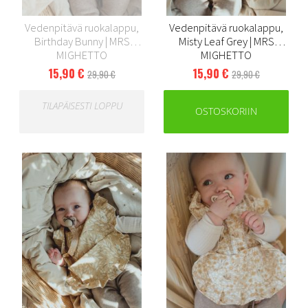
Vedenpitävä ruokalappu,
Vedenpitävä ruokalappu,
Birthday Bunny | MRS
Misty Leaf Grey | MRS
MIGHETTO
MIGHETTO
15,90 €
15,90 €
29,90 €
29,90 €
TILAPÄISESTI LOPPU
OSTOSKORIIN