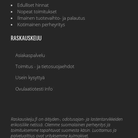
Edulliset hinnat
Nopeat toimitukset
Ilmainen tuotevaihto- ja palautus
Kotimainen perheyritys
RASKAUSKEIJU
Asiakaspalvelu
Toimitus - ja tietosuojaehdot
Usein kysyttyä
Ovulaatiotesti info
Raskauskeiju.fi on äitiyden-, odotusajan- ja lastentarvikkeiden
erikoisliike netissä. Olemme suomalainen perheyritys ja
toimituksemme tapahtuvat suomesta käsin. Luottamus ja
palvelualttius ovat yrityksemme kulmakivet.