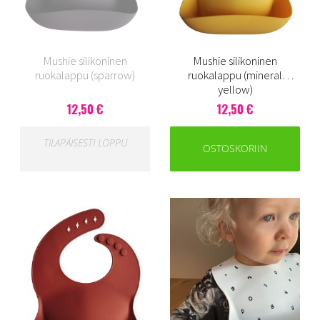
Mushie silikoninen
Mushie silikoninen
ruokalappu (sparrow)
ruokalappu (mineral
yellow)
12,50 €
12,50 €
TILAPÄISESTI LOPPU
OSTOSKORIIN