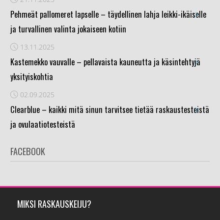
›
Pehmeät pallomeret lapselle – täydellinen lahja leikki-ikäiselle
ja turvallinen valinta jokaiseen kotiin
13.11.2025
›
Kastemekko vauvalle – pellavaista kauneutta ja käsintehtyjä
yksityiskohtia
02.09.2025
›
Clearblue – kaikki mitä sinun tarvitsee tietää raskaustesteistä
ja ovulaatiotesteistä
FACEBOOK
MIKSI RASKAUSKEIJU?