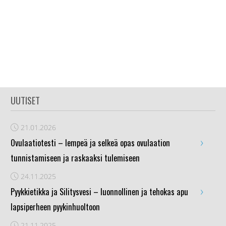
UUTISET
21.01.2026
›
Ovulaatiotesti – lempeä ja selkeä opas ovulaation
tunnistamiseen ja raskaaksi tulemiseen
24.11.2025
›
Pyykkietikka ja Silitysvesi – luonnollinen ja tehokas apu
lapsiperheen pyykinhuoltoon
21.11.2025