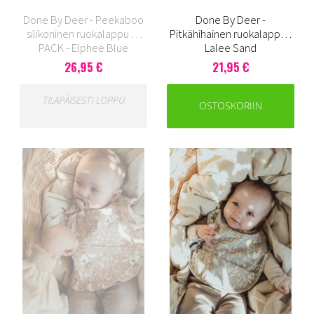
Done By Deer - Peekaboo
Done By Deer -
silikoninen ruokalappu 2-
Pitkähihainen ruokalappu -
PACK - Elphee Blue
Lalee Sand
26,95 €
21,95 €
TILAPÄISESTI LOPPU
OSTOSKORIIN