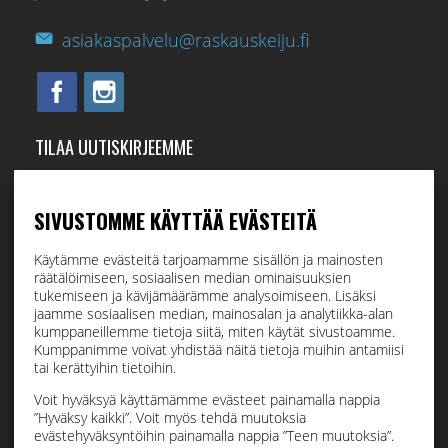
asiakaspalvelu@raskauskeiju.fi
TILAA UUTISKIRJEEMME
Tilaamalla uutiskirjeemme saat uusimmat edut suoraan
sähköpostiisi.
SIVUSTOMME KÄYTTÄÄ EVÄSTEITÄ
Käytämme evästeitä tarjoamamme sisällön ja mainosten
räätälöimiseen, sosiaalisen median ominaisuuksien
Hyväksyn henkilötietojen tallentamisen (
lue
)
tukemiseen ja kävijämäärämme analysoimiseen. Lisäksi
jaamme sosiaalisen median, mainosalan ja analytiikka-alan
kumppaneillemme tietoja siitä, miten käytät sivustoamme.
Tilaa
Kumppanimme voivat yhdistää näitä tietoja muihin antamiisi
tai kerättyihin tietoihin.
Voit hyväksyä käyttämämme evästeet painamalla nappia
”Hyväksy kaikki”. Voit myös tehdä muutoksia
evästehyväksyntöihin painamalla nappia ”Teen muutoksia”.