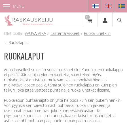
MENU
0
VAUVA-AIKA
Lastentarvikkeet
Ruokailuhetkiin
Ruokalaput
RUOKALAPUT
Anna lapsellesi suloisen suoja ruokahetkiin! Kunnollinen ruokalappu
ei pelkästään suojaa pienen vaatteita, vaan tekee myös
ruokahetkistä entistäkin mukavampia. Helppokäyttöinen ja
miellyttävä lapsen päällä, tämä suloinen ruokalappu on kuin pieni
taikuri, joka pitää vaatteet puhtaina ja ruokailuhetket iloisina.
Ruokalapun puhtaanapito on yhtä helppoa kuin sen pukeminenkin.
Voit pyyhkiä sen vaivattomasti puhtaaksi ruokailun jälkeen, ja
useimmat lappumme ovat joko konepestäviä astian- tai
pyykinpesukoneessa. Joten unohtakaa sotkuiset ruokahetket ja
astukaa kohti puhtaampaa, huolettomampaa ruokailua.