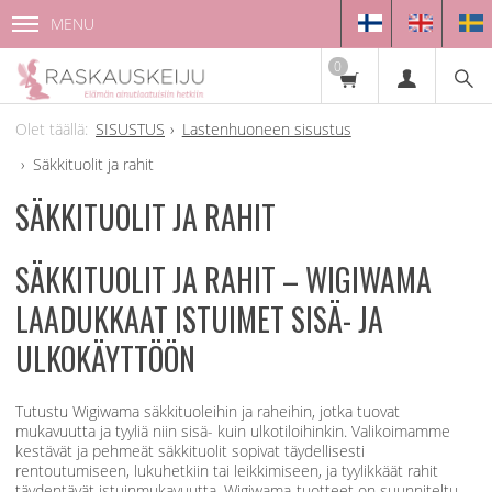
MENU
0
SISUSTUS
Lastenhuoneen sisustus
Säkkituolit ja rahit
SÄKKITUOLIT JA RAHIT
SÄKKITUOLIT JA RAHIT – WIGIWAMA
LAADUKKAAT ISTUIMET SISÄ- JA
ULKOKÄYTTÖÖN
Tutustu Wigiwama säkkituoleihin ja raheihin, jotka tuovat
mukavuutta ja tyyliä niin sisä- kuin ulkotiloihinkin. Valikoimamme
kestävät ja pehmeät säkkituolit sopivat täydellisesti
rentoutumiseen, lukuhetkiin tai leikkimiseen, ja tyylikkäät rahit
täydentävät istuinmukavuutta. Wigiwama-tuotteet on suunniteltu