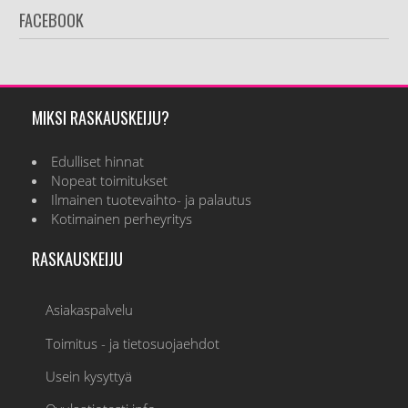
FACEBOOK
MIKSI RASKAUSKEIJU?
Edulliset hinnat
Nopeat toimitukset
Ilmainen tuotevaihto- ja palautus
Kotimainen perheyritys
RASKAUSKEIJU
Asiakaspalvelu
Toimitus - ja tietosuojaehdot
Usein kysyttyä