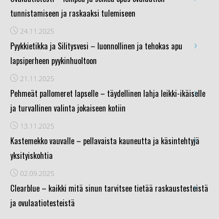
tunnistamiseen ja raskaaksi tulemiseen
24.11.2025
›
Pyykkietikka ja Silitysvesi – luonnollinen ja tehokas apu
lapsiperheen pyykinhuoltoon
21.11.2025
›
Pehmeät pallomeret lapselle – täydellinen lahja leikki-ikäiselle
ja turvallinen valinta jokaiseen kotiin
13.11.2025
›
Kastemekko vauvalle – pellavaista kauneutta ja käsintehtyjä
yksityiskohtia
02.09.2025
›
Clearblue – kaikki mitä sinun tarvitsee tietää raskaustesteistä
ja ovulaatiotesteistä