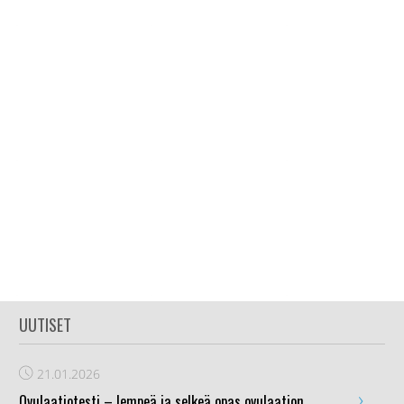
UUTISET
21.01.2026
›
Ovulaatiotesti – lempeä ja selkeä opas ovulaation