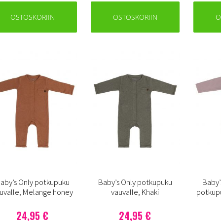
OSTOSKORIIN
OSTOSKORIIN
O
aby’s Only potkupuku
Baby’s Only potkupuku
Baby’
uvalle, Melange honey
vauvalle, Khaki
potkupu
24,95 €
24,95 €