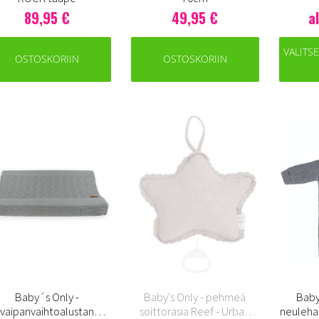
89,95 €
49,95 €
a
VALITS
OSTOSKORIIN
OSTOSKORIIN
Baby´s Only -
Baby's Only - pehmeä
Baby
vaipanvaihtoalustan
soittorasia Reef - Urban
neulehaa