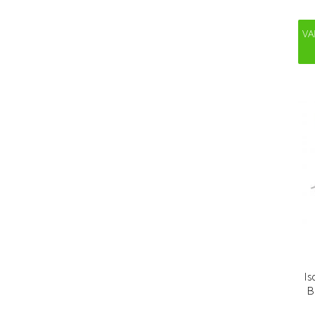
VA
Is
B