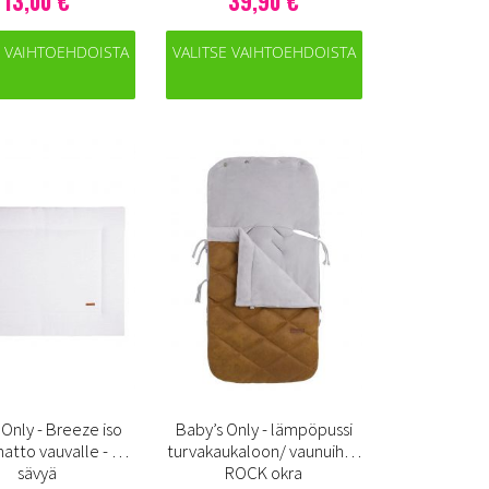
13,00 €
39,90 €
E VAIHTOEHDOISTA
VALITSE VAIHTOEHDOISTA
 Only - Breeze iso
Baby’s Only - lämpöpussi
matto vauvalle - 3
turvakaukaloon/ vaunuihin,
sävyä
ROCK okra