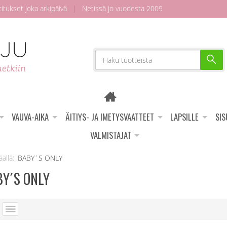
tukset joka arkipäivä
|
Netissä jo vuodesta 2009
VAUVA-AIKA
ÄITIYS- JA IMETYSVAATTEET
LAPSILLE
SI
VALMISTAJAT
BABY´S ONLY
Y´S ONLY