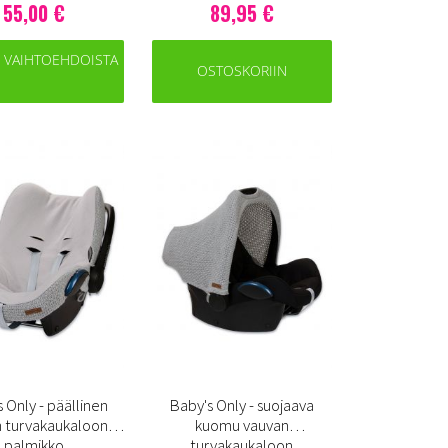
55,00 €
89,95 €
E VAIHTOEHDOISTA
OSTOSKORIIN
 Only - päällinen
Baby's Only - suojaava
 turvakaukaloon,
kuomu vauvan
palmikko
turvakaukaloon