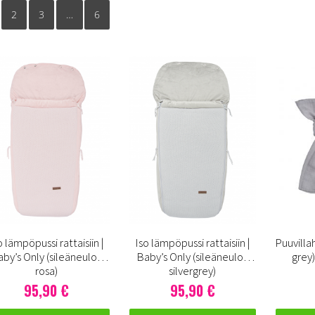
2
3
…
6
o lämpöpussi rattaisiin |
Iso lämpöpussi rattaisiin |
Puuvilla
aby’s Only (sileäneulos
Baby’s Only (sileäneulos
grey
rosa)
silvergrey)
95,90 €
95,90 €