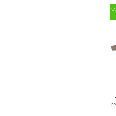
VA
po