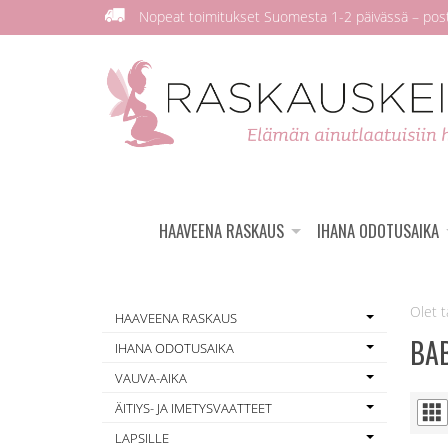
Nopeat toimitukset Suomesta 1-2 päivässä – posti
HAAVEENA RASKAUS
IHANA ODOTUSAIKA
HAAVEENA RASKAUS
BAB
IHANA ODOTUSAIKA
VAUVA-AIKA
ÄITIYS- JA IMETYSVAATTEET
LAPSILLE