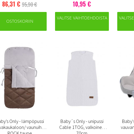
86,31 €
10,95 €
95,90 €
VALITSE VAIHTOEHDOISTA
VALITS
OSTOSKORIIN
by’s Only - lämpöpussi
Baby´s Only - unipussi
Baby's
vakaukaloon/ vaunuihin,
Cable 1TOG, valkoinen
vauvan
ROCK taupe
70cm