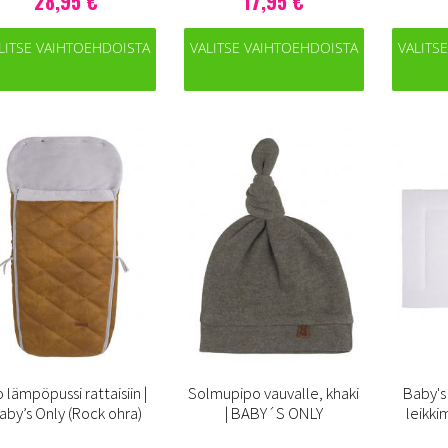
28,95 €
17,95 €
LITSE VAIHTOEHDOISTA
VALITSE VAIHTOEHDOISTA
VALITS
o lämpöpussi rattaisiin |
Solmupipo vauvalle, khaki
Baby's
aby’s Only (Rock ohra)
| BABY´S ONLY
leikki