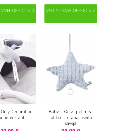
E VAIHTOEHDOISTA
VALITSE VAIHTOEHDOISTA
 Only Decoration
Baby´s Only - pehmeä
ar neulostähti
tähtisoittorasia, useita
sävyjä