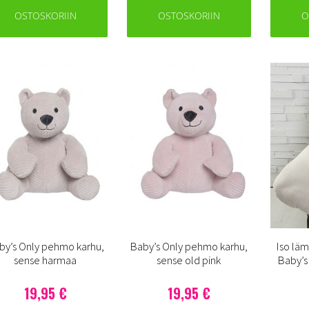
OSTOSKORIIN
OSTOSKORIIN
O
by’s Only pehmo karhu,
Baby’s Only pehmo karhu,
Iso läm
sense harmaa
sense old pink
Baby’s
19,95 €
19,95 €