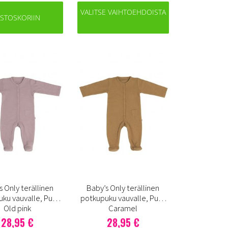
VALITSE VAIHTOEHDOISTA
STOSKORIIN
s Only terällinen
Baby’s Only terällinen
ku vauvalle, Pure
potkupuku vauvalle, Pure
Old pink
Caramel
28,95 €
28,95 €