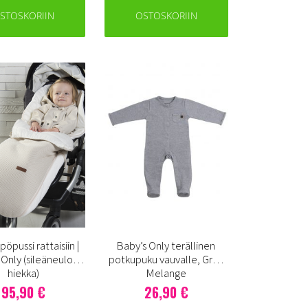
STOSKORIIN
OSTOSKORIIN
pöpussi rattaisiin |
Baby’s Only terällinen
 Only (sileäneulos
potkupuku vauvalle, Grey
hiekka)
Melange
95,90 €
26,90 €