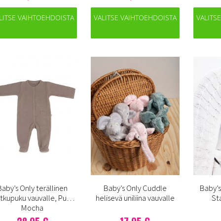
LITSE VAIHTOEHDOISTA
VALITSE VAIHTOEHDOISTA
VALITS
Baby’s Only terällinen
Baby’s Only Cuddle
Baby’s
tkupuku vauvalle, Pure
helisevä uniliina vauvalle
St
Mocha