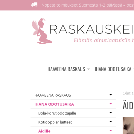
Nopeat toimitukset Suomesta 1-2 päivässä – posti
HAAVEENA RASKAUS
IHANA ODOTUSAIKA
HAAVEENA RASKAUS
ÄID
IHANA ODOTUSAIKA
Bola-korut odottajalle
Kotidoppler laitteet
Äidille