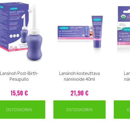
Lansinoh Post-Birth-
Lansinoh kosteuttava
Lan
Pesupullo
nännivoide 40ml
nä
15,50 €
21,90 €
OSTOSKORIIN
OSTOSKORIIN
O