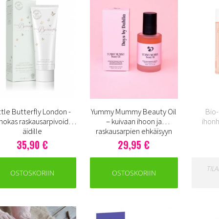
ttle Butterfly London -
Yummy Mummy Beauty Oil
Bio-
hokas raskausarpivoide
– kuivaan ihoon ja
ihonh
äidille
raskausarpien ehkäisyyn
35,90 €
29,95 €
TIL
OSTOSKORIIN
OSTOSKORIIN