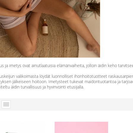
s ja imetys ovat ainutlaatuisia elämänvaiheita, jolloin äidin keho tarvitse
skeijun valikoimasta löydät luonnolliset ihonhoitotuotteet raskausarpie
tyksen jälkeiseen hoitoon. Imetysteet tukevat maidontuotantoa ja tarjo
teltu äidin turvallisuus ja hyvinvointi etusijalla.