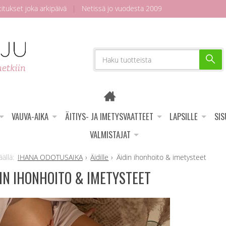
tukset joka arkipäivä
|
Netissä jo vuodesta 2009
VAUVA-AIKA
ÄITIYS- JA IMETYSVAATTEET
LAPSILLE
SI
VALMISTAJAT
IHANA ODOTUSAIKA
Äidille
Äidin ihonhoito & imetysteet
IN IHONHOITO & IMETYSTEET