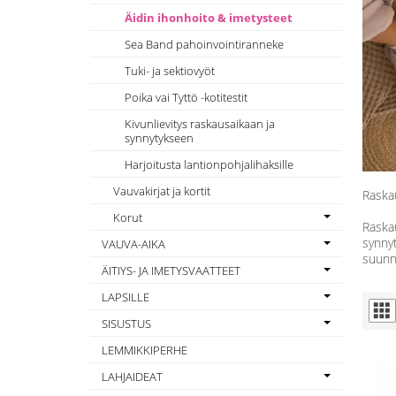
Äidin ihonhoito & imetysteet
Sea Band pahoinvointiranneke
Tuki- ja sektiovyöt
Poika vai Tyttö -kotitestit
Kivunlievitys raskausaikaan ja
synnytykseen
Harjoitusta lantionpohjalihaksille
Vauvakirjat ja kortit
Raskau
Korut
Raskau
synny
VAUVA-AIKA
suunni
ÄITIYS- JA IMETYSVAATTEET
LAPSILLE
SISUSTUS
LEMMIKKIPERHE
LAHJAIDEAT