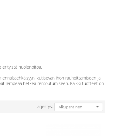
e erityistä huolenpitoa.
n ennaltaehkäisyyn, kutisevan ihon rauhoittamiseen ja
avat lempeää hetkeä rentoutumiseen. Kaikki tuotteet on
Järjestys: