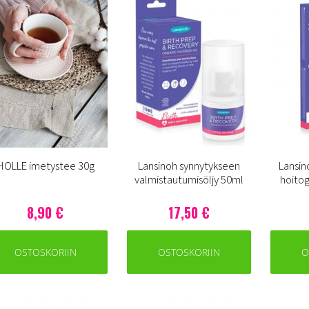
HOLLE imetystee 30g
Lansinoh synnytykseen
Lansin
valmistautumisöljy 50ml
hoitog
8,90 €
17,50 €
OSTOSKORIIN
OSTOSKORIIN
O