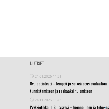
UUTISET
21.01.2026
11.31
›
Ovulaatiotesti – lempeä ja selkeä opas ovulaation
tunnistamiseen ja raskaaksi tulemiseen
24.11.2025
11.43
›
Pyykkietikka ja Silitysvesi – luonnollinen ja tehokas