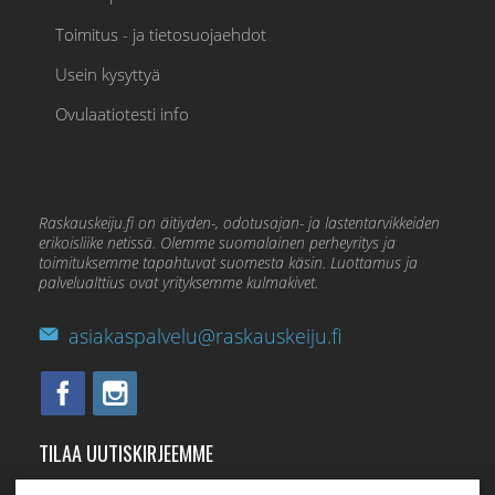
Toimitus - ja tietosuojaehdot
Usein kysyttyä
Ovulaatiotesti info
Raskauskeiju.fi on äitiyden-, odotusajan- ja lastentarvikkeiden
erikoisliike netissä. Olemme suomalainen perheyritys ja
toimituksemme tapahtuvat suomesta käsin. Luottamus ja
palvelualttius ovat yrityksemme kulmakivet.
asiakaspalvelu@raskauskeiju.fi
TILAA UUTISKIRJEEMME