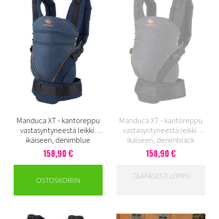
Manduca XT - kantoreppu
Manduca XT - kantoreppu
vastasyntyneestä leikki-
vastasyntyneestä leikki-
ikäiseen, denimblue
ikäiseen, denimblack
158,90 €
158,90 €
TILAPÄISESTI LOPPU
OSTOSKORIIN