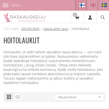
MENU
0
VAUVA-AIKA
Vauva-arjen avut
Hoitolaukut
HOITOLAUKUT
Hoitolaukku on äidin tärkein apuväline vauva-arjessa — sen tulee
olla tilava, käytännöllinen ja tyylikäs. Raskauskeijun valikoimasta
löydät laadukkaat hoitolaukut suosituimmilta merkeiltä kuten
DoneByDeer, Lässig, Elodie Details.. Olitpa sitten liikkeellä
kaupungissa tai retkellä luonnossa, löydät meiltä hoitolaukun, joka
pitää kaikki vauvan tarvikkeet järjestyksessä ja helposti saatavilla.
Tutustu laajaan mallistoomme ja valitse itsellesi ja vauvallesi
täydellinen hoitolaukku!