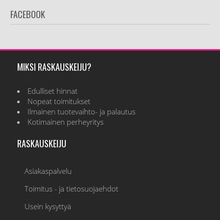
FACEBOOK
MIKSI RASKAUSKEIJU?
Edulliset hinnat
Nopeat toimitukset
Ilmainen tuotevaihto- ja palautus
Kotimainen perheyritys
RASKAUSKEIJU
Asiakaspalvelu
Toimitus - ja tietosuojaehdot
Usein kysyttyä