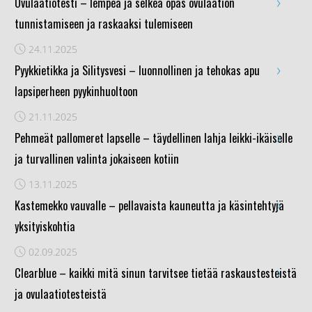
›
Ovulaatiotesti – lempeä ja selkeä opas ovulaation
tunnistamiseen ja raskaaksi tulemiseen
24.11.2025
›
Pyykkietikka ja Silitysvesi – luonnollinen ja tehokas apu
lapsiperheen pyykinhuoltoon
21.11.2025
›
Pehmeät pallomeret lapselle – täydellinen lahja leikki-ikäiselle
ja turvallinen valinta jokaiseen kotiin
13.11.2025
›
Kastemekko vauvalle – pellavaista kauneutta ja käsintehtyjä
yksityiskohtia
02.09.2025
›
Clearblue – kaikki mitä sinun tarvitsee tietää raskaustesteistä
ja ovulaatiotesteistä