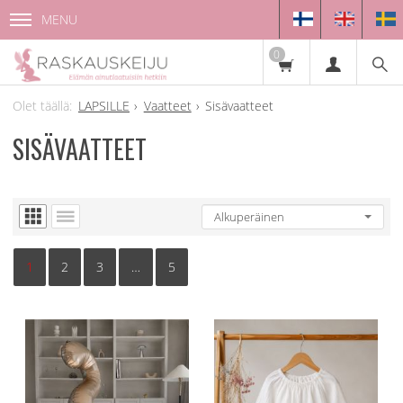
MENU
0
LAPSILLE
Vaatteet
Sisävaatteet
SISÄVAATTEET
1
2
3
…
5