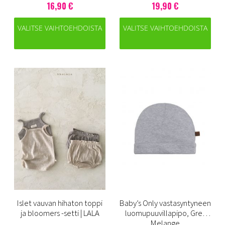
16,90 €
19,90 €
VALITSE VAIHTOEHDOISTA
VALITSE VAIHTOEHDOISTA
Islet vauvan hihaton toppi
Baby’s Only vastasyntyneen
ja bloomers -setti | LALA
luomupuuvillapipo, Grey
Melange