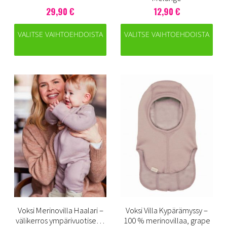
29,90 €
12,90 €
VALITSE VAIHTOEHDOISTA
VALITSE VAIHTOEHDOISTA
Voksi Merinovilla Haalari –
Voksi Villa Kypärämyssy –
välikerros ympärivuotiseen
100 % merinovillaa, grape