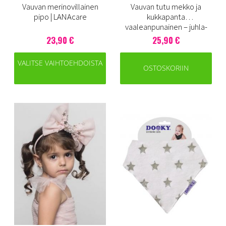
Vauvan merinovillainen
Vauvan tutu mekko ja
pipo | LANAcare
kukkapanta
vaaleanpunainen – juhla-
asu ristiäisiin ja kuvauksiin
23,90 €
25,90 €
VALITSE VAIHTOEHDOISTA
OSTOSKORIIN