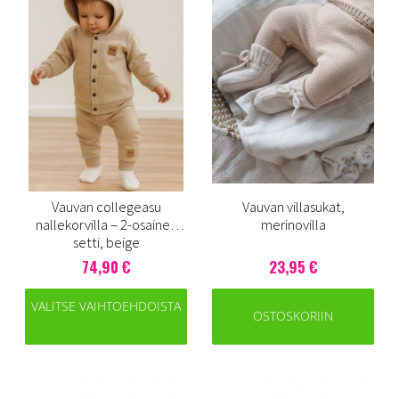
Vauvan collegeasu
Vauvan villasukat,
nallekorvilla – 2-osainen
merinovilla
setti, beige
74,90 €
23,95 €
VALITSE VAIHTOEHDOISTA
OSTOSKORIIN