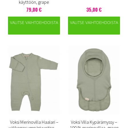
käyttöön, grape
79,00 €
35,00 €
VALITSE VAIHTOEHDOISTA
VALITSE VAIHTOEHDOISTA
Voksi Merinovilla Haalari –
Voksi Villa Kypärämyssy –
välikerros ympärivuotiseen
100 % merinovillaa, green