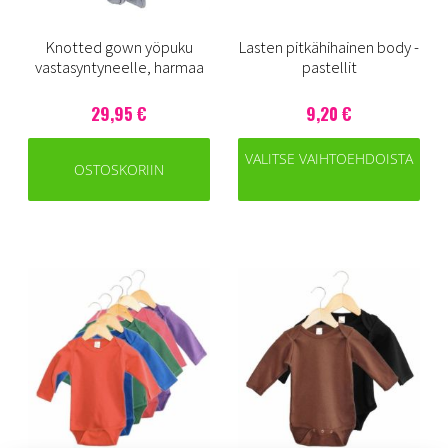
Knotted gown yöpuku
Lasten pitkähihainen body -
vastasyntyneelle, harmaa
pastellit
29,95 €
9,20 €
VALITSE VAIHTOEHDOISTA
OSTOSKORIIN