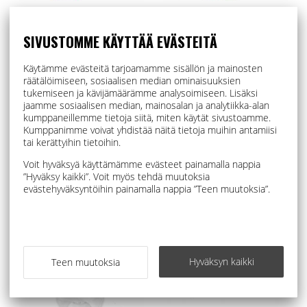
SIVUSTOMME KÄYTTÄÄ EVÄSTEITÄ
Lasten pitkähihainen body -
Lasten pitkähihainen body -
kirkkaat sävyt
tummat sävyt
Käytämme evästeitä tarjoamamme sisällön ja mainosten
räätälöimiseen, sosiaalisen median ominaisuuksien
9,20 €
9,20 €
tukemiseen ja kävijämäärämme analysoimiseen. Lisäksi
jaamme sosiaalisen median, mainosalan ja analytiikka-alan
VALITSE VAIHTOEHDOISTA
VALITSE VAIHTOEHDOISTA
kumppaneillemme tietoja siitä, miten käytät sivustoamme.
Kumppanimme voivat yhdistää näitä tietoja muihin antamiisi
tai kerättyihin tietoihin.
Voit hyväksyä käyttämämme evästeet painamalla nappia
”Hyväksy kaikki”. Voit myös tehdä muutoksia
evästehyväksyntöihin painamalla nappia ”Teen muutoksia”.
Hyväksyn kaikki
Teen muutoksia