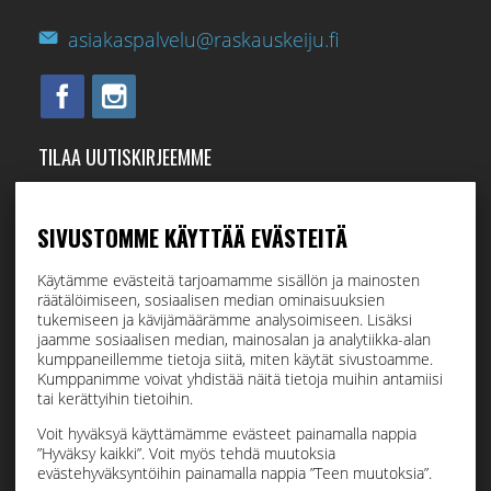
asiakaspalvelu@raskauskeiju.fi
TILAA UUTISKIRJEEMME
Tilaamalla uutiskirjeemme saat uusimmat edut suoraan
sähköpostiisi.
SIVUSTOMME KÄYTTÄÄ EVÄSTEITÄ
Käytämme evästeitä tarjoamamme sisällön ja mainosten
räätälöimiseen, sosiaalisen median ominaisuuksien
Hyväksyn henkilötietojen tallentamisen (
lue
)
tukemiseen ja kävijämäärämme analysoimiseen. Lisäksi
jaamme sosiaalisen median, mainosalan ja analytiikka-alan
kumppaneillemme tietoja siitä, miten käytät sivustoamme.
Tilaa
Kumppanimme voivat yhdistää näitä tietoja muihin antamiisi
tai kerättyihin tietoihin.
Voit hyväksyä käyttämämme evästeet painamalla nappia
”Hyväksy kaikki”. Voit myös tehdä muutoksia
evästehyväksyntöihin painamalla nappia ”Teen muutoksia”.