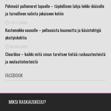
›
Pehmeät pallomeret lapselle – täydellinen lahja leikki-ikäiselle
ja turvallinen valinta jokaiseen kotiin
13.11.2025
›
Kastemekko vauvalle – pellavaista kauneutta ja käsintehtyjä
yksityiskohtia
02.09.2025
›
Clearblue – kaikki mitä sinun tarvitsee tietää raskaustesteistä
ja ovulaatiotesteistä
FACEBOOK
MIKSI RASKAUSKEIJU?