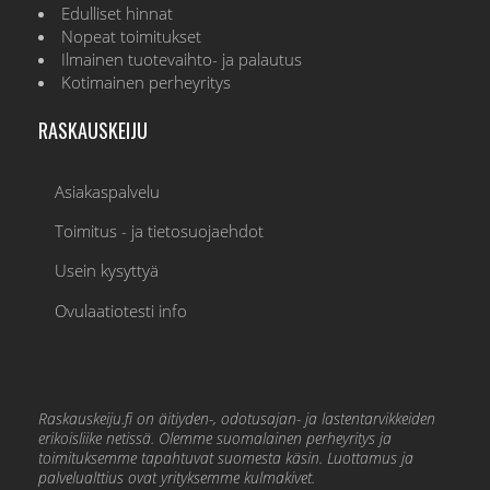
Edulliset hinnat
Nopeat toimitukset
Ilmainen tuotevaihto- ja palautus
Kotimainen perheyritys
RASKAUSKEIJU
Asiakaspalvelu
Toimitus - ja tietosuojaehdot
Usein kysyttyä
Ovulaatiotesti info
Raskauskeiju.fi on äitiyden-, odotusajan- ja lastentarvikkeiden
erikoisliike netissä. Olemme suomalainen perheyritys ja
toimituksemme tapahtuvat suomesta käsin. Luottamus ja
palvelualttius ovat yrityksemme kulmakivet.