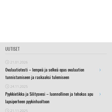
UUTISET
21.01.2026
›
Ovulaatiotesti – lempeä ja selkeä opas ovulaation
tunnistamiseen ja raskaaksi tulemiseen
24.11.2025
›
Pyykkietikka ja Silitysvesi – luonnollinen ja tehokas apu
lapsiperheen pyykinhuoltoon
21.11.2025