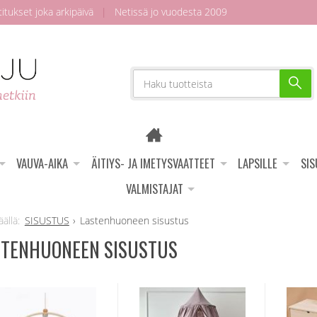
tukset joka arkipäivä
|
Netissä jo vuodesta 2009
VAUVA-AIKA
ÄITIYS- JA IMETYSVAATTEET
LAPSILLE
SI
VALMISTAJAT
SISUSTUS
Lastenhuoneen sisustus
STENHUONEEN SISUSTUS