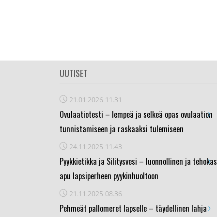
UUTISET
21.01.2026
11.31
›
Ovulaatiotesti – lempeä ja selkeä opas ovulaation
tunnistamiseen ja raskaaksi tulemiseen
24.11.2025
11.43
›
Pyykkietikka ja Silitysvesi – luonnollinen ja tehokas
apu lapsiperheen pyykinhuoltoon
21.11.2025
08.36
›
Pehmeät pallomeret lapselle – täydellinen lahja