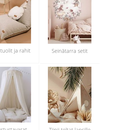
tuolit ja rahit
Seinätarra setit
ustustavarat
Tiipii teltat lapsille