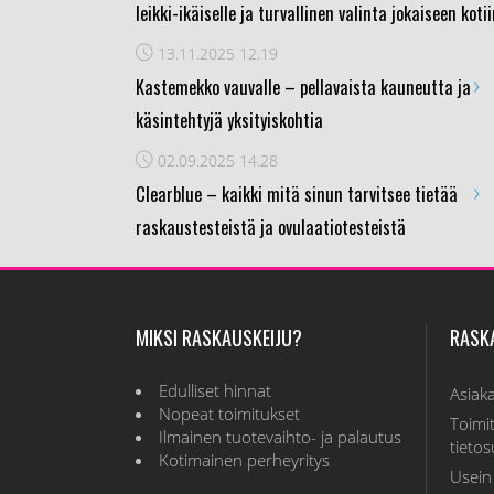
leikki-ikäiselle ja turvallinen valinta jokaiseen koti
13.11.2025
12.19
›
Kastemekko vauvalle – pellavaista kauneutta ja
käsintehtyjä yksityiskohtia
02.09.2025
14.28
›
Clearblue – kaikki mitä sinun tarvitsee tietää
raskaustesteistä ja ovulaatiotesteistä
MIKSI RASKAUSKEIJU?
RASK
Edulliset hinnat
Asiak
Nopeat toimitukset
Toimit
Ilmainen tuotevaihto- ja palautus
tieto
Kotimainen perheyritys
Usein