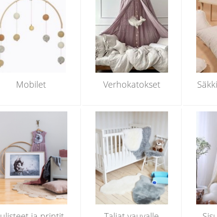
Mobilet
Verhokatokset
Säkki
Julisteet ja printit
Taljat vauvalle
Sis