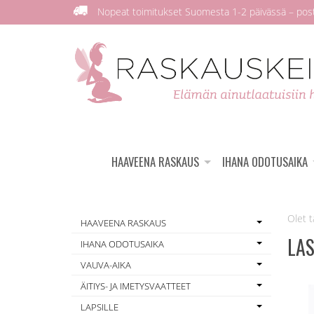
Nopeat toimitukset Suomesta 1-2 päivässä – posti
HAAVEENA RASKAUS
IHANA ODOTUSAIKA
HAAVEENA RASKAUS
LA
IHANA ODOTUSAIKA
VAUVA-AIKA
ÄITIYS- JA IMETYSVAATTEET
LAPSILLE