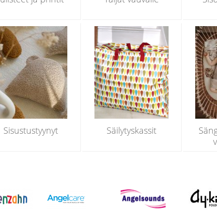
Sisustustyynyt
Säilytyskassit
Säng
v