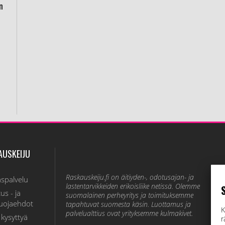
in
AUSKEIJU
Raskauskeiju.fi on äitiyden-, odotusajan- ja
aspalvelu
lastentarvikkeiden erikoisliike netissä. Olemme
us - ja
suomalainen perheyritys ja toimituksemme
suojaehdot
tapahtuvat suomesta käsin. Luottamus ja
K
palvelualttius ovat yrityksemme kulmakivet.
 kysyttyä
r