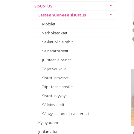
SISUSTUS
Lastenhuoneen sisustus
Mobilet
Verhokatokset
Säkkituolit ja rahit
Seinätarra setit
Julisteet ja printit
Taljat vauvalle
Sisustustavarat
Tiipii teltat lapsille
Sisustustyynyt
Säilytyskassit
Sängyt, kehdot ja vaaterekit
Kylpyhuone
Juhlan aika