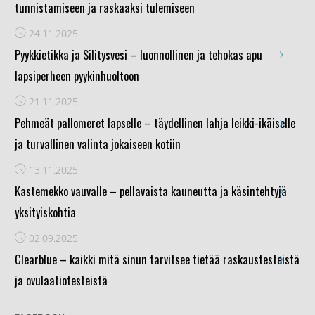
tunnistamiseen ja raskaaksi tulemiseen
24.11.2025
›
Pyykkietikka ja Silitysvesi – luonnollinen ja tehokas apu
lapsiperheen pyykinhuoltoon
21.11.2025
›
Pehmeät pallomeret lapselle – täydellinen lahja leikki-ikäiselle
ja turvallinen valinta jokaiseen kotiin
13.11.2025
›
Kastemekko vauvalle – pellavaista kauneutta ja käsintehtyjä
yksityiskohtia
02.09.2025
›
Clearblue – kaikki mitä sinun tarvitsee tietää raskaustesteistä
ja ovulaatiotesteistä