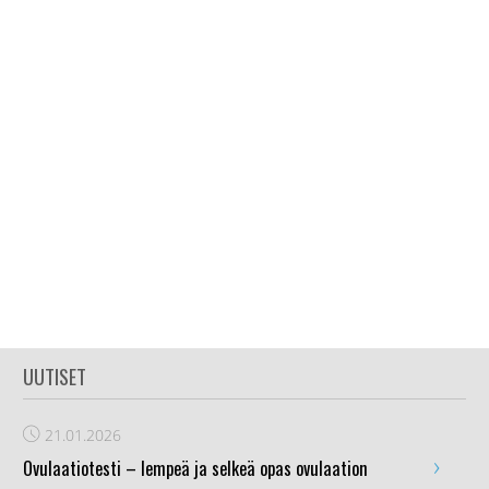
UUTISET
21.01.2026
›
Ovulaatiotesti – lempeä ja selkeä opas ovulaation