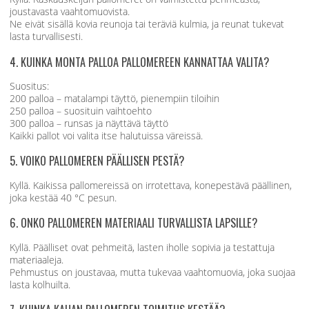
joustavasta vaahtomuovista.
Ne eivät sisällä kovia reunoja tai teräviä kulmia, ja reunat tukevat
lasta turvallisesti.
4. KUINKA MONTA PALLOA PALLOMEREEN KANNATTAA VALITA?
Suositus:
200 palloa – matalampi täyttö, pienempiin tiloihin
250 palloa – suosituin vaihtoehto
300 palloa – runsas ja näyttävä täyttö
Kaikki pallot voi valita itse halutuissa väreissä.
5. VOIKO PALLOMEREN PÄÄLLISEN PESTÄ?
Kyllä. Kaikissa pallomereissä on irrotettava, konepestävä päällinen,
joka kestää 40 °C pesun.
6. ONKO PALLOMEREN MATERIAALI TURVALLISTA LAPSILLE?
Kyllä. Päälliset ovat pehmeitä, lasten iholle sopivia ja testattuja
materiaaleja.
Pehmustus on joustavaa, mutta tukevaa vaahtomuovia, joka suojaa
lasta kolhuilta.