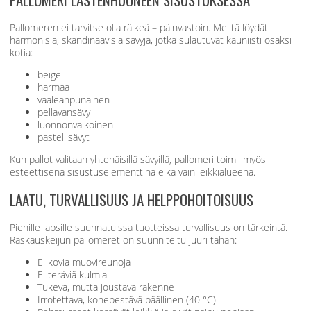
Pallomeren ei tarvitse olla räikeä – päinvastoin. Meiltä löydät
harmonisia, skandinaavisia sävyjä, jotka sulautuvat kauniisti osaksi
kotia:
beige
harmaa
vaaleanpunainen
pellavansävy
luonnonvalkoinen
pastellisävyt
Kun pallot valitaan yhtenäisillä sävyillä, pallomeri toimii myös
esteettisenä sisustuselementtinä eikä vain leikkialueena.
LAATU, TURVALLISUUS JA HELPPOHOITOISUUS
Pienille lapsille suunnatuissa tuotteissa turvallisuus on tärkeintä.
Raskauskeijun pallomeret on suunniteltu juuri tähän:
Ei kovia muovireunoja
Ei teräviä kulmia
Tukeva, mutta joustava rakenne
Irrotettava, konepestävä päällinen (40 °C)