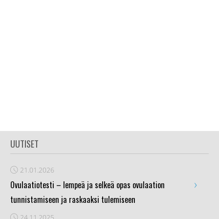
UUTISET
21.01.2026
›
Ovulaatiotesti – lempeä ja selkeä opas ovulaation
tunnistamiseen ja raskaaksi tulemiseen
24.11.2025