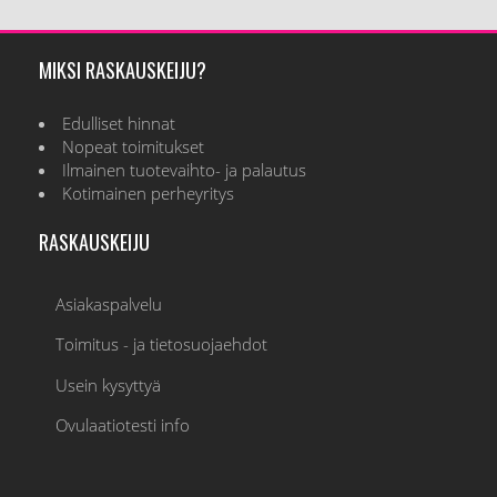
MIKSI RASKAUSKEIJU?
Edulliset hinnat
Nopeat toimitukset
Ilmainen tuotevaihto- ja palautus
Kotimainen perheyritys
RASKAUSKEIJU
Asiakaspalvelu
Toimitus - ja tietosuojaehdot
Usein kysyttyä
Ovulaatiotesti info