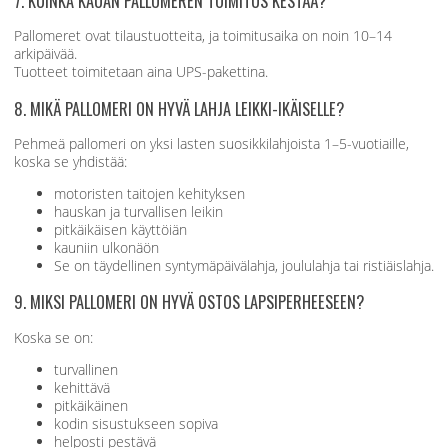
7. KUINKA KAUAN PALLOMEREN TOIMITUS KESTÄÄ?
Pallomeret ovat tilaustuotteita, ja toimitusaika on noin 10–14
arkipäivää.
Tuotteet toimitetaan aina UPS-pakettina.
8. MIKÄ PALLOMERI ON HYVÄ LAHJA LEIKKI-IKÄISELLE?
Pehmeä pallomeri on yksi lasten suosikkilahjoista 1–5-vuotiaille,
koska se yhdistää:
motoristen taitojen kehityksen
hauskan ja turvallisen leikin
pitkäikäisen käyttöiän
kauniin ulkonäön
Se on täydellinen syntymäpäivälahja, joululahja tai ristiäislahja.
9. MIKSI PALLOMERI ON HYVÄ OSTOS LAPSIPERHEESEEN?
Koska se on:
turvallinen
kehittävä
pitkäikäinen
kodin sisustukseen sopiva
helposti pestävä