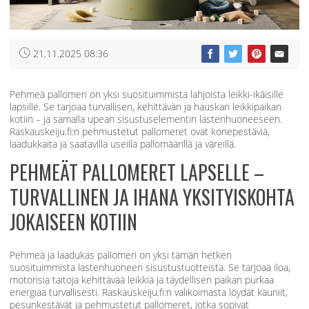
21.11.2025 08:36
Pehmeä pallomeri on yksi suosituimmista lahjoista leikki-ikäisille
lapsille. Se tarjoaa turvallisen, kehittävän ja hauskan leikkipaikan
kotiin – ja samalla upean sisustuselementin lastenhuoneeseen.
Raskauskeiju.fi:n pehmustetut pallomeret ovat konepestäviä,
laadukkaita ja saatavilla useilla pallomäärillä ja väreillä.
PEHMEÄT PALLOMERET LAPSELLE –
TURVALLINEN JA IHANA YKSITYISKOHTA
JOKAISEEN KOTIIN
Pehmeä ja laadukas pallomeri on yksi tämän hetken
suosituimmista lastenhuoneen sisustustuotteista. Se tarjoaa iloa,
motorisia taitoja kehittävää leikkiä ja täydellisen paikan purkaa
energiaa turvallisesti. Raskauskeiju.fi:n valikoimasta löydät kauniit,
pesunkestävät ja pehmustetut pallomeret, jotka sopivat