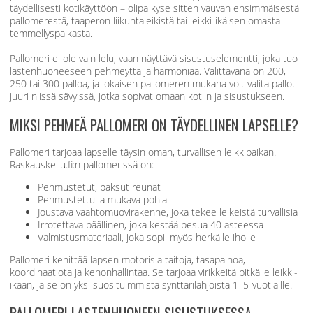
täydellisesti kotikäyttöön – olipa kyse sitten vauvan ensimmäisestä
pallomerestä, taaperon liikuntaleikistä tai leikki-ikäisen omasta
temmellyspaikasta.
Pallomeri ei ole vain lelu, vaan näyttävä sisustuselementti, joka tuo
lastenhuoneeseen pehmeyttä ja harmoniaa. Valittavana on 200,
250 tai 300 palloa, ja jokaisen pallomeren mukana voit valita pallot
juuri niissä sävyissä, jotka sopivat omaan kotiin ja sisustukseen.
MIKSI PEHMEÄ PALLOMERI ON TÄYDELLINEN LAPSELLE?
Pallomeri tarjoaa lapselle täysin oman, turvallisen leikkipaikan.
Raskauskeiju.fi:n pallomerissä on:
Pehmustetut, paksut reunat
Pehmustettu ja mukava pohja
Joustava vaahtomuovirakenne, joka tekee leikeistä turvallisia
Irrotettava päällinen, joka kestää pesua 40 asteessa
Valmistusmateriaali, joka sopii myös herkälle iholle
Pallomeri kehittää lapsen motorisia taitoja, tasapainoa,
koordinaatiota ja kehonhallintaa. Se tarjoaa virikkeitä pitkälle leikki-
ikään, ja se on yksi suosituimmista synttärilahjoista 1–5-vuotiaille.
PALLOMERI LASTENHUONEEN SISUSTUKSESSA