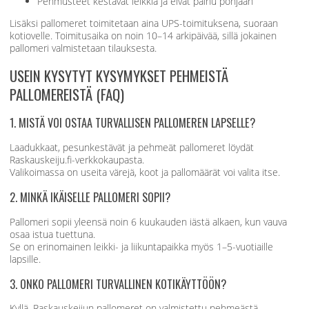
Pehmusteet kestävät leikkiä ja eivät painu pohjaan
Lisäksi pallomeret toimitetaan aina UPS-toimituksena, suoraan
kotiovelle. Toimitusaika on noin 10–14 arkipäivää, sillä jokainen
pallomeri valmistetaan tilauksesta.
USEIN KYSYTYT KYSYMYKSET PEHMEISTÄ
PALLOMEREISTÄ (FAQ)
1. MISTÄ VOI OSTAA TURVALLISEN PALLOMEREN LAPSELLE?
Laadukkaat, pesunkestävät ja pehmeät pallomeret löydät
Raskauskeiju.fi-verkkokaupasta.
Valikoimassa on useita värejä, koot ja pallomäärät voi valita itse.
2. MINKÄ IKÄISELLE PALLOMERI SOPII?
Pallomeri sopii yleensä noin 6 kuukauden iästä alkaen, kun vauva
osaa istua tuettuna.
Se on erinomainen leikki- ja liikuntapaikka myös 1–5-vuotiaille
lapsille.
3. ONKO PALLOMERI TURVALLINEN KOTIKÄYTTÖÖN?
Kyllä. Raskauskeijun pallomeret on valmistettu pehmeästä,