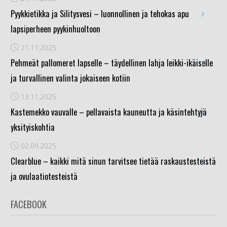
›
Pyykkietikka ja Silitysvesi – luonnollinen ja tehokas apu
lapsiperheen pyykinhuoltoon
21.11.2025
›
Pehmeät pallomeret lapselle – täydellinen lahja leikki-ikäiselle
ja turvallinen valinta jokaiseen kotiin
13.11.2025
›
Kastemekko vauvalle – pellavaista kauneutta ja käsintehtyjä
yksityiskohtia
02.09.2025
›
Clearblue – kaikki mitä sinun tarvitsee tietää raskaustesteistä
ja ovulaatiotesteistä
FACEBOOK