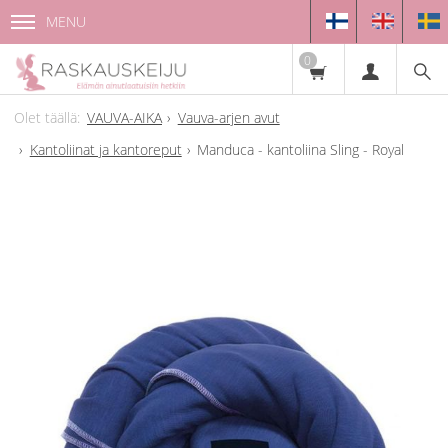
MENU
0
VAUVA-AIKA
Vauva-arjen avut
Kantoliinat ja kantoreput
Manduca - kantoliina Sling - Royal