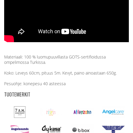
Materiaali: 100 % luomupuuvillasta GOTS-sertifioidussa
ompelimossa Turkissa.
Koko: Leveys 60cm, pituus 5m. Kevyt, paino ainoastaan 650g.
Pesuohje: konepesu 40 asteessa
TUOTEMERKIT