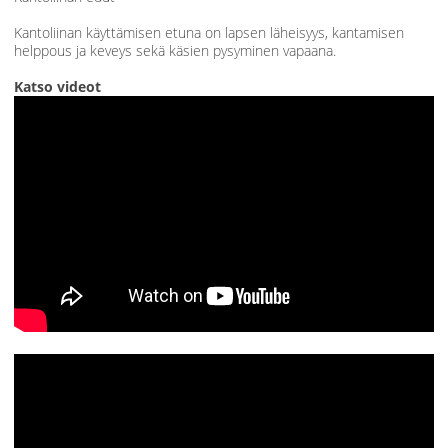
Kantoliinan käyttämisen etuna on lapsen läheisyys, kantamisen
helppous ja keveys sekä käsien pysyminen vapaana.
Katso videot