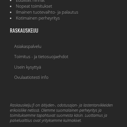
Edulliset hinnat
Nopeat toimitukset
Ilmainen tuotevaihto- ja palautus
Kotimainen perheyritys
RASKAUSKEIJU
Asiakaspalvelu
Toimitus - ja tietosuojaehdot
Usein kysyttyä
Ovulaatiotesti info
Raskauskeiju.fi on äitiyden-, odotusajan- ja lastentarvikkeiden
erikoisliike netissä. Olemme suomalainen perheyritys ja
toimituksemme tapahtuvat suomesta käsin. Luottamus ja
palvelualttius ovat yrityksemme kulmakivet.