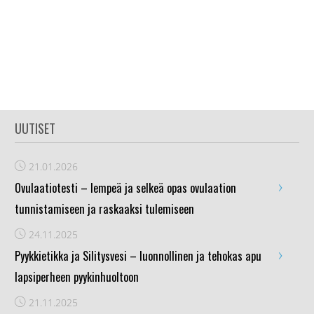
UUTISET
21.01.2026
›
Ovulaatiotesti – lempeä ja selkeä opas ovulaation
tunnistamiseen ja raskaaksi tulemiseen
24.11.2025
›
Pyykkietikka ja Silitysvesi – luonnollinen ja tehokas apu
lapsiperheen pyykinhuoltoon
21.11.2025