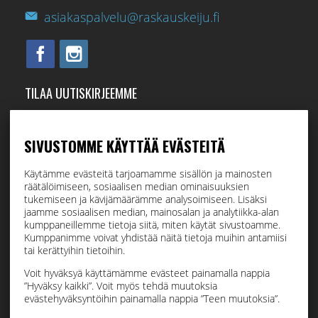
asiakaspalvelu@raskauskeiju.fi
TILAA UUTISKIRJEEMME
Tilaamalla uutiskirjeemme saat uusimmat edut suoraan
sähköpostiisi.
SIVUSTOMME KÄYTTÄÄ EVÄSTEITÄ
Käytämme evästeitä tarjoamamme sisällön ja mainosten
räätälöimiseen, sosiaalisen median ominaisuuksien
Hyväksyn henkilötietojen tallentamisen (
lue
)
tukemiseen ja kävijämäärämme analysoimiseen. Lisäksi
jaamme sosiaalisen median, mainosalan ja analytiikka-alan
kumppaneillemme tietoja siitä, miten käytät sivustoamme.
Tilaa
Kumppanimme voivat yhdistää näitä tietoja muihin antamiisi
tai kerättyihin tietoihin.
Voit hyväksyä käyttämämme evästeet painamalla nappia
”Hyväksy kaikki”. Voit myös tehdä muutoksia
evästehyväksyntöihin painamalla nappia ”Teen muutoksia”.