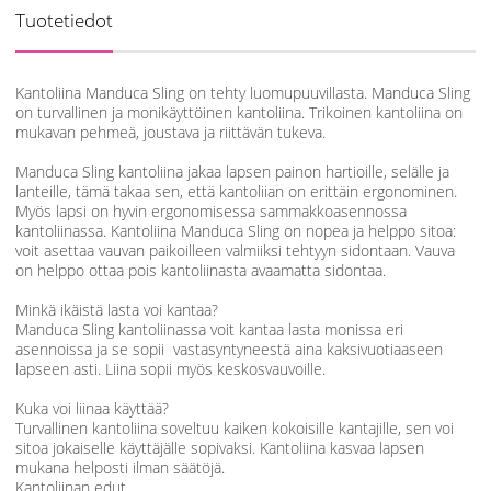
Tuotetiedot
Kantoliina Manduca Sling on tehty luomupuuvillasta. Manduca Sling
on turvallinen ja monikäyttöinen kantoliina. Trikoinen kantoliina on
mukavan pehmeä, joustava ja riittävän tukeva.
Manduca Sling kantoliina jakaa lapsen painon hartioille, selälle ja
lanteille, tämä takaa sen, että kantoliian on erittäin ergonominen.
Myös lapsi on hyvin ergonomisessa sammakkoasennossa
kantoliinassa. Kantoliina Manduca Sling on nopea ja helppo sitoa:
voit asettaa vauvan paikoilleen valmiiksi tehtyyn sidontaan. Vauva
on helppo ottaa pois kantoliinasta avaamatta sidontaa.
Minkä ikäistä lasta voi kantaa?
Manduca Sling kantoliinassa voit kantaa lasta monissa eri
asennoissa ja se sopii vastasyntyneestä aina kaksivuotiaaseen
lapseen asti. Liina sopii myös keskosvauvoille.
Kuka voi liinaa käyttää?
Turvallinen kantoliina soveltuu kaiken kokoisille kantajille, sen voi
sitoa jokaiselle käyttäjälle sopivaksi. Kantoliina kasvaa lapsen
mukana helposti ilman säätöjä.
Kantoliinan edut