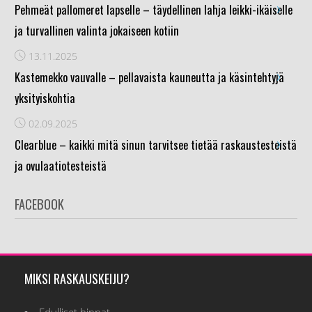
›
Pehmeät pallomeret lapselle – täydellinen lahja leikki-ikäiselle
ja turvallinen valinta jokaiseen kotiin
13.11.2025
›
Kastemekko vauvalle – pellavaista kauneutta ja käsintehtyjä
yksityiskohtia
02.09.2025
›
Clearblue – kaikki mitä sinun tarvitsee tietää raskaustesteistä
ja ovulaatiotesteistä
FACEBOOK
MIKSI RASKAUSKEIJU?