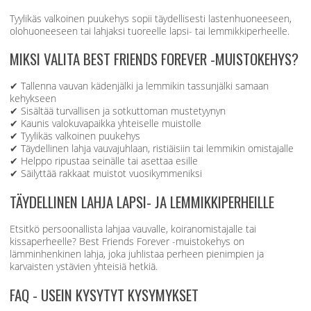
Tyylikäs valkoinen puukehys sopii täydellisesti lastenhuoneeseen,
olohuoneeseen tai lahjaksi tuoreelle lapsi- tai lemmikkiperheelle.
MIKSI VALITA BEST FRIENDS FOREVER -MUISTOKEHYS?
✔ Tallenna vauvan kädenjälki ja lemmikin tassunjälki samaan
kehykseen
✔ Sisältää turvallisen ja sotkuttoman mustetyynyn
✔ Kaunis valokuvapaikka yhteiselle muistolle
✔ Tyylikäs valkoinen puukehys
✔ Täydellinen lahja vauvajuhlaan, ristiäisiin tai lemmikin omistajalle
✔ Helppo ripustaa seinälle tai asettaa esille
✔ Säilyttää rakkaat muistot vuosikymmeniksi
TÄYDELLINEN LAHJA LAPSI- JA LEMMIKKIPERHEILLE
Etsitkö persoonallista lahjaa vauvalle, koiranomistajalle tai
kissaperheelle? Best Friends Forever -muistokehys on
lämminhenkinen lahja, joka juhlistaa perheen pienimpien ja
karvaisten ystävien yhteisiä hetkiä.
FAQ - USEIN KYSYTYT KYSYMYKSET