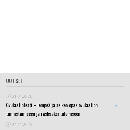
UUTISET
21.01.2026
›
Ovulaatiotesti – lempeä ja selkeä opas ovulaation
tunnistamiseen ja raskaaksi tulemiseen
24.11.2025