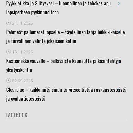
›
Pyykkietikka ja Silitysvesi – luonnollinen ja tehokas apu
lapsiperheen pyykinhuoltoon
21.11.2025
›
Pehmeät pallomeret lapselle – täydellinen lahja leikki-ikäiselle
ja turvallinen valinta jokaiseen kotiin
13.11.2025
›
Kastemekko vauvalle – pellavaista kauneutta ja käsintehtyjä
yksityiskohtia
02.09.2025
›
Clearblue – kaikki mitä sinun tarvitsee tietää raskaustesteistä
ja ovulaatiotesteistä
FACEBOOK