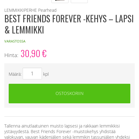
LEMMIKKIPERHE
Pearhead
BEST FRIENDS FOREVER -KEHYS – LAPSI
& LEMMIKKI
VARASTOSSA
30,90
€
Hinta:
Määrä:
kpl
OSTOSKORIIN
Tallenna ainutlaatuinen muisto lapsesi ja rakkaan lemmikkisi
ystävyydestä. Best Friends Forever -muistokehys yhdistää
valokuvan, vauvan kädenjäljen sekä lemmikin tassunjäljen yhdeksi