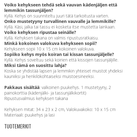
Voiko kehykseen tehdä sekä vauvan kädenjäljen että
lemmikin tassunjäljen?
Kyllä. Kehys on suunniteltu juuri tätä tarkoitusta varten.
Onko mustetyyny turvallinen vauvalle ja lemmikille?
Kyllä. Käsi, jalka tai tassu ei kosketa itse mustetta lainkaan.
Voiko kehyksen ripustaa seinälle?
Kyllä. Kehyksen takana on valmis ripustusratkaisu.
Minkä kokoinen valokuva kehykseen sopii?
Kehykseen sopii 10 x 15 cm kokoinen valokuva.
Sopiiko kehys myös koiran tai kissan tassunjäljelle?
Kyllä. Kehys soveltuu sekä koirien että kissojen tassunjäljille.
Miksi tämä on suosittu lahja?
Koska se yhdistää lapsen ja lemmikin yhteiset muistot yhdeksi
kauniiksi ja henkilökohtaiseksi muistoesineeksi.
Pakkaus sisältää
: valkoinen puukehys. 1 mustetyyny, 2
painokorttia (kädenjälki- ja tassunjälkikortit)
Ripustusvalmius kehyksen takana
Kehyksen mitat: 34 x 23 x 2 cm, Valokuvakoko: 10 x 15 cm
Materiaali: puukehys ja lasi
TUOTEMERKIT