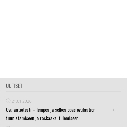
UUTISET
21.01.2026
›
Ovulaatiotesti – lempeä ja selkeä opas ovulaation
tunnistamiseen ja raskaaksi tulemiseen