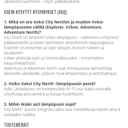
ulkoilusta nautinnon – myös pakkaspäivinä.
USEIN KYSYTYT KYSYMYKSET (FAQ):
1. Mikä on ero Voksi City Northin ja muiden Voksi-
lämpöpussien välillä (Explorer, Urban, Adventure,
Adventure North)?
City North on lämpimin Voksi-lämpöpussi – tarkoitettu erityisesti
pakkaskeleille ja talven kylmimpiin olosuhteisiin kaupungeissa.
Explorer on kevyempi ja sopii syksyyn, leutoon talveen ja
kevääseen.
Urban yhdistää tyylin ja toiminnallisuuden – erinomainen
kaupunkikäyttöön.
Adventure ja Adventure North ovat monipuolisia vaihtoehtoja
aktiivisille ulkoilijoille, joilla on hyvä lämpöeristys ja vettähylkivyys.
2. Voiko Voksi City North -lämpöpussin pestä?
Kyllä. Lämpöpussi on konepestävä 40 °C:ssa. Käytä untuvalle
soveltuvaa pesuainetta ja kuivaa huolellisesti.
3. Mihin ikään asti lämpöpussi sopii?
City North -pussin integroitu jatko-osa mahdollistaa käytön aina 4-
vuotiaaksi saakka.
TUOTEMERKIT