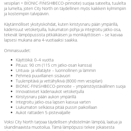
vesipilari + BIONIC-FINISH®ECO-pinnoite) suojaa sateelta, tuulelta
ja lumelta, joten City North on täydellinen myös kaikkein kylmimpiin
ja kosteimpiin talvipäiviin.
Käytännölliset yksityiskohdat, kuten kiristysnaru pään ympärillä,
kädensuut vetoketjuilla, liukumaton pohja ja integroitu jatko-osa,
tekevät lämpöpussista pitkäikäisen ja monikäyttöisen – se kasvaa
lapsesi mukana aina 4-vuotiaaksi saakka.
Ominaisuudet:
Käyttöikä: 0–4 vuotta
Pituus: 90 cm (115 cm jatko-osan kanssa)
Untuva- ja villatäyte – luonnollinen ja lämmin
Pehmeä puuvillainen sisävuori
Tuulenpitävä ja vettähylkivä (8000 mm vesipilari)
BIONIC-FINISH®ECO-pinnoite – ympäristöystävällinen suoja
Innovatiiviset kädenaukot vetoketjulla
Kiristysnaru pään aukon ympärillä
Integroitu jatko-osa lapsen kasvua varten
Liukumaton selkäosa pitää pussin paikoillaan
Aukot rattaiden 5-pistevaljaille
Voksi City North tarjoaa täydellisen yhdistelmän lämpöä, laatua ja
skandinaavista muotoilua. Tämä lämpöpussi tekee jokaisesta