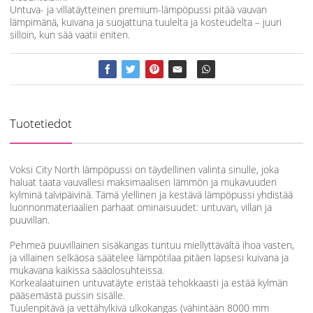
Untuva- ja villatäytteinen premium-lämpöpussi pitää vauvan
lämpimänä, kuivana ja suojattuna tuulelta ja kosteudelta – juuri
silloin, kun sää vaatii eniten.
Tuotetiedot
Voksi City North lämpöpussi on täydellinen valinta sinulle, joka
haluat taata vauvallesi maksimaalisen lämmön ja mukavuuden
kylminä talvipäivinä. Tämä ylellinen ja kestävä lämpöpussi yhdistää
luonnonmateriaalien parhaat ominaisuudet: untuvan, villan ja
puuvillan.
Pehmeä puuvillainen sisäkangas tuntuu miellyttävältä ihoa vasten,
ja villainen selkäosa säätelee lämpötilaa pitäen lapsesi kuivana ja
mukavana kaikissa sääolosuhteissa.
Korkealaatuinen untuvatäyte eristää tehokkaasti ja estää kylmän
pääsemästä pussin sisälle.
Tuulenpitävä ja vettähylkivä ulkokangas (vähintään 8000 mm