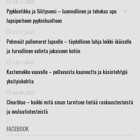
24.11.2025
›
Pyykkietikka ja Silitysvesi – luonnollinen ja tehokas apu
lapsiperheen pyykinhuoltoon
21.11.2025
›
Pehmeät pallomeret lapselle – täydellinen lahja leikki-ikäiselle
ja turvallinen valinta jokaiseen kotiin
13.11.2025
›
Kastemekko vauvalle – pellavaista kauneutta ja käsintehtyjä
yksityiskohtia
02.09.2025
›
Clearblue – kaikki mitä sinun tarvitsee tietää raskaustesteistä
ja ovulaatiotesteistä
FACEBOOK