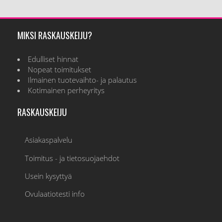
MIKSI RASKAUSKEIJU?
Edulliset hinnat
Nopeat toimitukset
Ilmainen tuotevaihto- ja palautus
Kotimainen perheyritys
RASKAUSKEIJU
Asiakaspalvelu
Toimitus - ja tietosuojaehdot
Usein kysyttyä
Ovulaatiotesti info