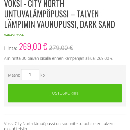
VOKSI - CITY NORTH
UNTUVALÄMPÖPUSSI – TALVEN
LÄMPIMIN VAUNUPUSSI, DARK SAND
VARASTOSSA
269,00
€
279,00 €
Hinta:
Alin hinta 30 päivän sisällä ennen kampanjan alkua:
269,00 €
Määrä:
kpl
OSTOSKORIIN
Voksi City North lämpöpussi on suunniteltu pohjoisen talven
olosuhteisiin.