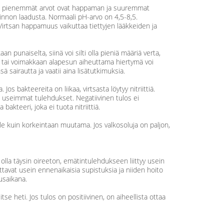
sitä pienemmät arvot ovat happaman ja suuremmat
vinnon laadusta. Normaali pH-arvo on 4,5-8,5.
irtsan happamuus vaikuttaa tiettyjen lääkkeiden ja
aan punaiselta, siinä voi silti olla pieniä määriä verta,
a tai voimakkaan alapesun aiheuttama hiertymä voi
ä sairautta ja vaatii aina lisätutkimuksia.
. Jos bakteereita on liikaa, virtsasta löytyy nitriittiä.
a useimmat tulehdukset. Negatiivinen tulos ei
akteeri, joka ei tuota nitriittiä.
e kuin korkeintaan muutama. Jos valkosoluja on paljon,
olla täysin oireeton, emätintulehdukseen liittyy usein
tavat usein ennenaikaisia supistuksia ja niiden hoito
usaikana.
tse heti. Jos tulos on positiivinen, on aiheellista ottaa