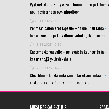
›
Pyykkietikka ja Silitysvesi – luonnollinen ja tehokas
apu lapsiperheen pyykinhuoltoon
21.11.2025
08.36
›
Pehmeät pallomeret lapselle – täydellinen lahja
leikki-ikäiselle ja turvallinen valinta jokaiseen koti
13.11.2025
12.19
›
Kastemekko vauvalle – pellavaista kauneutta ja
käsintehtyjä yksityiskohtia
02.09.2025
14.28
›
Clearblue – kaikki mitä sinun tarvitsee tietää
raskaustesteistä ja ovulaatiotesteistä
MIKSI RASKAUSKEIJU?
RASK