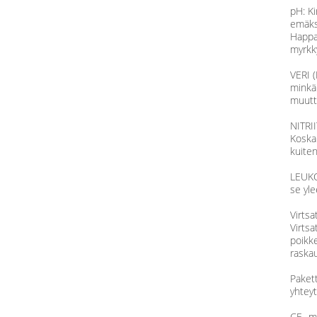
pH: K
emäksi
Happam
myrkk
VERI (
minkä 
muutta
NITRII
Koska 
kuiten
LEUKOS
se yle
Virtsa
Virtsa
poikke
raskau
Pakett
yhteyt
CE -me