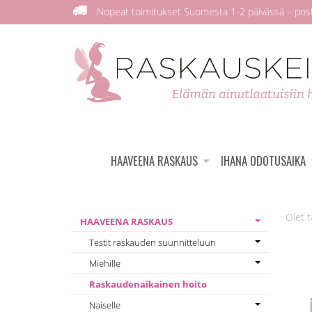
Nopeat toimitukset Suomesta 1-2 päivässä – posti
HAAVEENA RASKAUS
IHANA ODOTUSAIKA
HAAVEENA RASKAUS
Testit raskauden suunnitteluun
Miehille
Raskaudenaikainen hoito
Naiselle