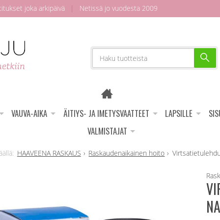
tukset joka arkipäivä
|
Netissä jo vuodesta 2009
VAUVA-AIKA
ÄITIYS- JA IMETYSVAATTEET
LAPSILLE
SI
VALMISTAJAT
HAAVEENA RASKAUS
Raskaudenaikainen hoito
Virtsatietulehdu
Rask
VI
NA