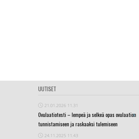
UUTISET
21.01.2026
11.31
›
Ovulaatiotesti – lempeä ja selkeä opas ovulaation
tunnistamiseen ja raskaaksi tulemiseen
24.11.2025
11.43