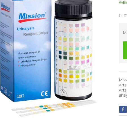
VARA
Hin
M
Mis
virt
virt
anal