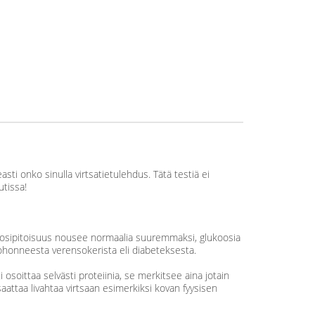
asti onko sinulla virtsatietulehdus. Tätä testiä ei
tissa!
koosipitoisuus nousee normaalia suuremmaksi, glukoosia
 kohonneesta verensokerista eli diabeteksesta.
i osoittaa selvästi proteiinia, se merkitsee aina jotain
saattaa livahtaa virtsaan esimerkiksi kovan fyysisen