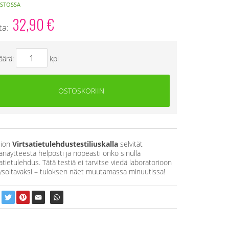
STOSSA
32,90
€
ta:
äärä:
kpl
OSTOSKORIIN
sion
Virtsatietulehdustestiliuskalla
selvität
sanäytteestä helposti ja nopeasti onko sinulla
satietulehdus. Tätä testiä ei tarvitse viedä laboratorioon
ysoitavaksi – tuloksen näet muutamassa minuutissa!