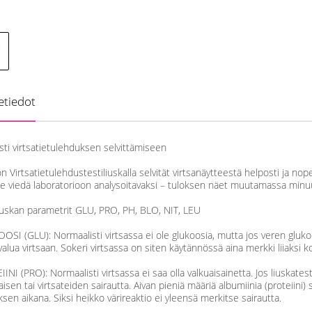
etiedot
sti virtsatietulehduksen selvittämiseen
n Virtsatietulehdustestiliuskalla selvität virtsanäytteestä helposti ja nope
se viedä laboratorioon analysoitavaksi – tuloksen näet muutamassa minuu
liuskan parametrit GLU, PRO, PH, BLO, NIT, LEU
OSI (GLU): Normaalisti virtsassa ei ole glukoosia, mutta jos veren glu
valua virtsaan. Sokeri virtsassa on siten käytännössä aina merkki liiaksi
INI (PRO): Normaalisti virtsassa ei saa olla valkuaisainetta. Jos liuskatest
sen tai virtsateiden sairautta. Aivan pieniä määriä albumiinia (proteiini) 
ksen aikana. Siksi heikko värireaktio ei yleensä merkitse sairautta.