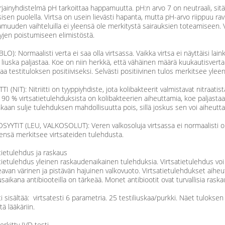
irjainyhdistelmä pH tarkoittaa happamuutta. pH:n arvo 7 on neutraali, 
sen puolella. Virtsa on usein lievästi hapanta, mutta pH-arvo riippuu ra
uuden vaihteluilla ei yleensä ole merkitystä sairauksien toteamiseen. V
yjen poistumiseen elimistöstä.
BLO): Normaalisti verta ei saa olla virtsassa. Vaikka virtsa ei näyttäisi laink
liuska paljastaa. Koe on niin herkkä, että vähäinen määrä kuukautisvert
a testituloksen positiiviseksi. Selvästi positiivinen tulos merkitsee yleens
TTI (NIT): Nitriitti on tyyppiyhdiste, jota kolibakteerit valmistavat nitraatista
90 % virtsatietulehduksista on kolibakteerien aiheuttamia, koe paljasta
kaan sulje tulehduksen mahdollisuutta pois, sillä joskus sen voi aiheuttaa b
YYTIT (LEU, VALKOSOLUT): Veren valkosoluja virtsassa ei normaalisti ol
ensä merkitsee virtsateiden tulehdusta.
tietulehdus ja raskaus
tietulehdus yleinen raskaudenaikainen tulehduksia. Virtsatietulehdus voi 
avan värinen ja pistävän hajuinen valkovuoto. Virtsatietulehdukset aiheut
saikana antibiooteilla on tärkeää. Monet antibiootit ovat turvallisia raska
i sisältää: virtsatesti 6 parametria. 25 testiliuskaa/purkki. Näet tuloksen i
tä lääkäriin.
rkitty IVD testi