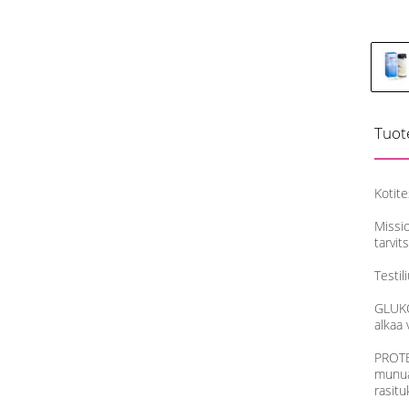
Tuot
Kotite
Missio
tarvit
Testi
GLUKO
alkaa 
PROTEI
munuai
rasitu