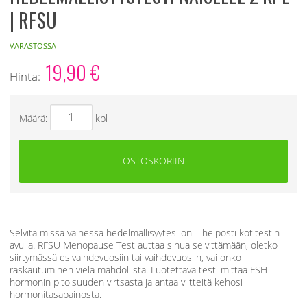
| RFSU
VARASTOSSA
19,90
€
Hinta:
Määrä:
kpl
OSTOSKORIIN
Selvitä missä vaihessa hedelmällisyytesi on – helposti kotitestin
avulla. RFSU Menopause Test auttaa sinua selvittämään, oletko
siirtymässä esivaihdevuosiin tai vaihdevuosiin, vai onko
raskautuminen vielä mahdollista. Luotettava testi mittaa FSH-
hormonin pitoisuuden virtsasta ja antaa viitteitä kehosi
hormonitasapainosta.