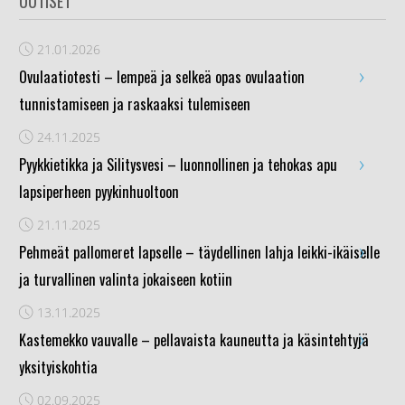
UUTISET
21.01.2026
›
Ovulaatiotesti – lempeä ja selkeä opas ovulaation
tunnistamiseen ja raskaaksi tulemiseen
24.11.2025
›
Pyykkietikka ja Silitysvesi – luonnollinen ja tehokas apu
lapsiperheen pyykinhuoltoon
21.11.2025
›
Pehmeät pallomeret lapselle – täydellinen lahja leikki-ikäiselle
ja turvallinen valinta jokaiseen kotiin
13.11.2025
›
Kastemekko vauvalle – pellavaista kauneutta ja käsintehtyjä
yksityiskohtia
02.09.2025