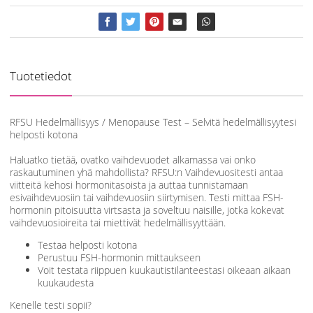
Tuotetiedot
RFSU Hedelmällisyys / Menopause Test – Selvitä hedelmällisyytesi
helposti kotona
Haluatko tietää, ovatko vaihdevuodet alkamassa vai onko
raskautuminen yhä mahdollista? RFSU:n Vaihdevuositesti antaa
viitteitä kehosi hormonitasoista ja auttaa tunnistamaan
esivaihdevuosiin tai vaihdevuosiin siirtymisen. Testi mittaa FSH-
hormonin pitoisuutta virtsasta ja soveltuu naisille, jotka kokevat
vaihdevuosioireita tai miettivät hedelmällisyyttään.
Testaa helposti kotona
Perustuu FSH-hormonin mittaukseen
Voit testata riippuen kuukautistilanteestasi oikeaan aikaan
kuukaudesta
Kenelle testi sopii?