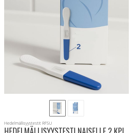
Hedelmällisyystestit
RFSU
HEDELMÄLLISYYSTESTI NAISELLE 2 KPL