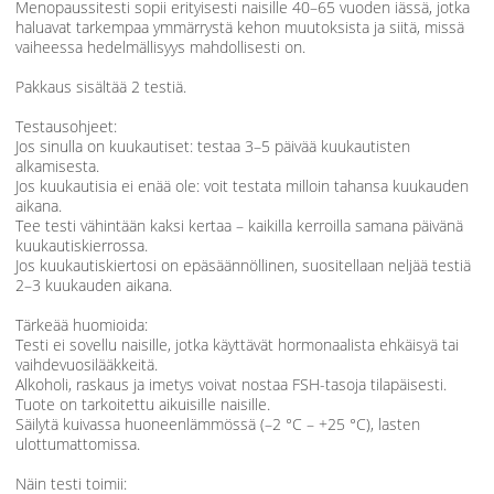
Menopaussitesti sopii erityisesti naisille 40–65 vuoden iässä, jotka
haluavat tarkempaa ymmärrystä kehon muutoksista ja siitä, missä
vaiheessa hedelmällisyys mahdollisesti on.
Pakkaus sisältää 2 testiä.
Testausohjeet:
Jos sinulla on kuukautiset: testaa 3–5 päivää kuukautisten
alkamisesta.
Jos kuukautisia ei enää ole: voit testata milloin tahansa kuukauden
aikana.
Tee testi vähintään kaksi kertaa – kaikilla kerroilla samana päivänä
kuukautiskierrossa.
Jos kuukautiskiertosi on epäsäännöllinen, suositellaan neljää testiä
2–3 kuukauden aikana.
Tärkeää huomioida:
Testi ei sovellu naisille, jotka käyttävät hormonaalista ehkäisyä tai
vaihdevuosilääkkeitä.
Alkoholi, raskaus ja imetys voivat nostaa FSH-tasoja tilapäisesti.
Tuote on tarkoitettu aikuisille naisille.
Säilytä kuivassa huoneenlämmössä (–2 °C – +25 °C), lasten
ulottumattomissa.
Näin testi toimii: