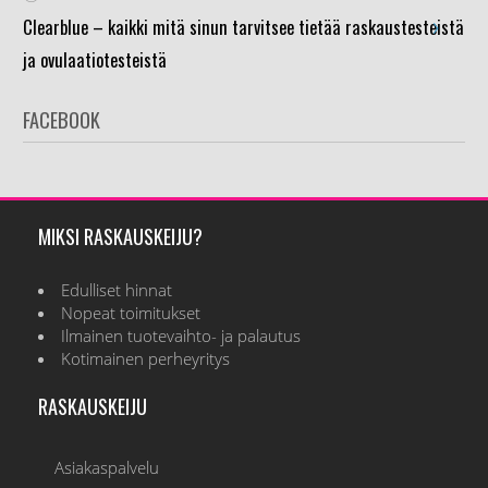
›
Clearblue – kaikki mitä sinun tarvitsee tietää raskaustesteistä
ja ovulaatiotesteistä
FACEBOOK
MIKSI RASKAUSKEIJU?
Edulliset hinnat
Nopeat toimitukset
Ilmainen tuotevaihto- ja palautus
Kotimainen perheyritys
RASKAUSKEIJU
Asiakaspalvelu