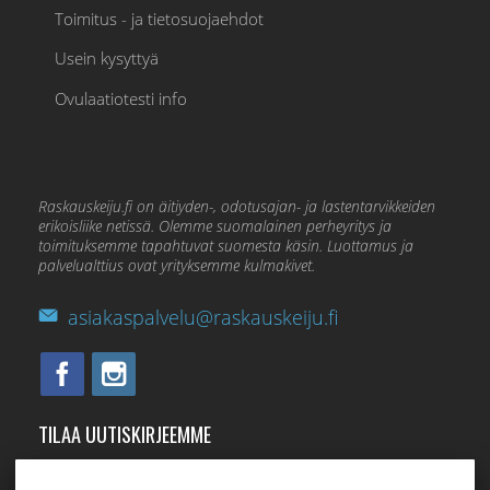
Toimitus - ja tietosuojaehdot
Usein kysyttyä
Ovulaatiotesti info
Raskauskeiju.fi on äitiyden-, odotusajan- ja lastentarvikkeiden
erikoisliike netissä. Olemme suomalainen perheyritys ja
toimituksemme tapahtuvat suomesta käsin. Luottamus ja
palvelualttius ovat yrityksemme kulmakivet.
asiakaspalvelu@raskauskeiju.fi
TILAA UUTISKIRJEEMME
Tilaamalla uutiskirjeemme saat uusimmat edut suoraan