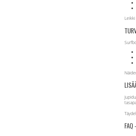
Leikki
TURV
Surfbo
Näiden
LISÄ
Jupidu
tasapa
Täydell
FAQ 