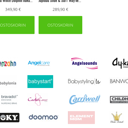
Jupiduu White Dolphin liukumäki ulkokäyttöön
Jupiduu Slide & Surf Way vesiliukurata lapsille
349,90 €
289,90 €
OSTOSKORIIN
OSTOSKORIIN