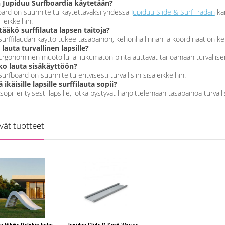
 Jupiduu Surfboardia käytetään?
oard on suunniteltu käytettäväksi yhdessä
Jupiduu Slide & Surf -radan
kan
 leikkeihin.
tääkö surffilauta lapsen taitoja?
 Surffilaudan käyttö tukee tasapainon, kehonhallinnan ja koordinaation ke
lauta turvallinen lapsille?
 Ergonominen muotoilu ja liukumaton pinta auttavat tarjoamaan turvallisen
ko lauta sisäkäyttöön?
 Surfboard on suunniteltu erityisesti turvallisiin sisäleikkeihin.
ikäisille lapsille surffilauta sopii?
sopii erityisesti lapsille, jotka pystyvät harjoittelemaan tasapainoa turvall
yvät tuotteet