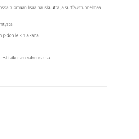
ssa tuomaan lisää hauskuutta ja surffaustunnelmaa
hitystä.
 pidon leikin aikana.
isesti aikuisen valvonnassa.