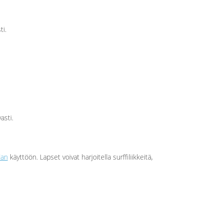
ti.
asti.
dan
käyttöön. Lapset voivat harjoitella surffiliikkeitä,