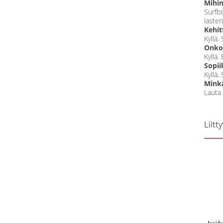
Mihin
Surfb
lasten
Kehit
Kyllä.
Onko 
Kyllä.
Sopii
Kyllä.
Minkä 
Lauta 
Liitt