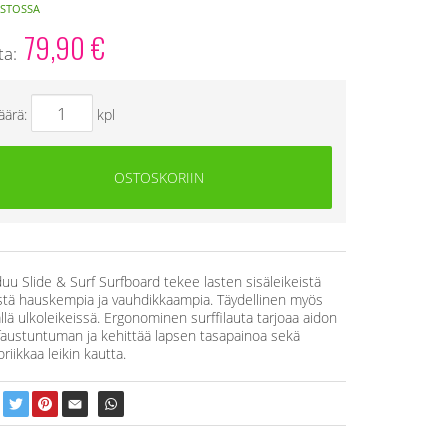
STOSSA
79,90
€
ta:
äärä:
kpl
OSTOSKORIIN
duu Slide & Surf Surfboard tekee lasten sisäleikeistä
stä hauskempia ja vauhdikkaampia. Täydellinen myös
llä ulkoleikeissä. Ergonominen surffilauta tarjoaa aidon
faustuntuman ja kehittää lapsen tasapainoa sekä
riikkaa leikin kautta.