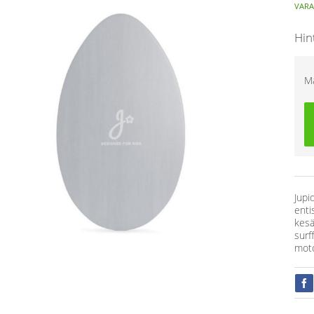
VARA
Hin
M
Jupi
enti
kesä
surf
moto