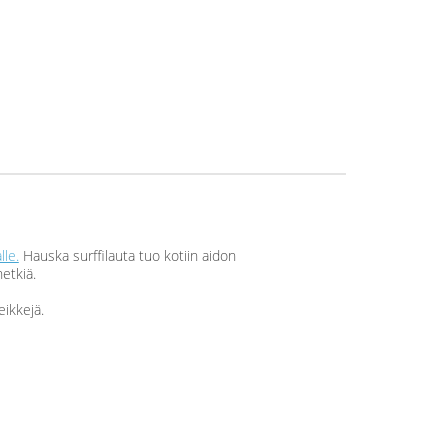
lle.
Hauska surffilauta tuo kotiin aidon
hetkiä.
eikkejä.