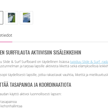
etiedot
EN SURFFILAUTA AKTIIVISIIN SISÄLEIKKEIHIN
u Slide & Surf Surfboard on täydellinen lisäosa
Jupiduu Slide & Surf -rada
ustunnelman ja tarjoaa lapsille aktiivista liikettä sekä elämyksellisiä leikki
sopii täydellisesti lapsille, jotka rakastavat vauhtia, liikettä ja mielikuvitusl
TTÄÄ TASAPAINOA JA KOORDINAATIOTA
laudan käyttö aktivoi luonnollisesti lapsen:
tasapainoa
kehonhallintaa