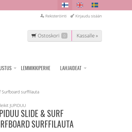
Rekisteröinti
Kirjaudu sisään
Ostoskori
Kassalle »
0
SUSTUS
LEMMIKKIPERHE
LAHJAIDEAT
 Surfboard surffilauta
leikit
JUPIDUU
PIDUU SLIDE & SURF
RFBOARD SURFFILAUTA