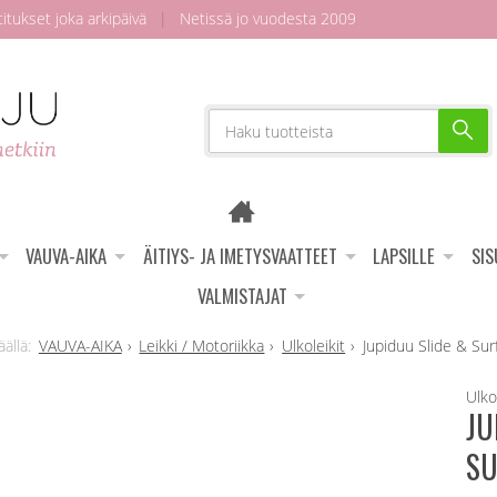
tukset joka arkipäivä
|
Netissä jo vuodesta 2009
VAUVA-AIKA
ÄITIYS- JA IMETYSVAATTEET
LAPSILLE
SI
VALMISTAJAT
VAUVA-AIKA
Leikki / Motoriikka
Ulkoleikit
Jupiduu Slide & Surf
Ulko
JU
SU