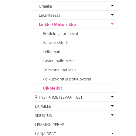
Uniaika
Liikenteessä
Leikki / Motoriikka
Ensilelut ja unirievut
Vauvan sitterit
Leikkimatot
Lasten pallomeret
Toiminnalliset lelut
Polkupyörät ja potkupyörät
Ulkoleikit
ÄITIYS- JA IMETYSVAATTEET
LAPSILLE
SISUSTUS
LEMMIKKIPERHE
LAHJAIDEAT