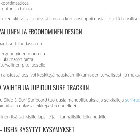
koordinaatiota
motorisia taitoja
 tukee aktiivista kehitystä samalla kun lapsi oppii uusia liikkeitä turvallises
ALLINEN JA ERGONOMINEN DESIGN
ard-surffilaudassa on:
ergonominen muotoilu
liukumaton pinta
turvallinen pito lapselle
 ansiosta lapsi voi keskittyä hauskaan liikkumiseen turvallisesti ja mukav
Ä VAIHTELUA JUPIDUU SURF TRACKIIN
u Slide & Surf Surfboard tuo uusia mahdollisuuksia ja seikkailuja
surf-ra
inoilua ja erilaisia leikkejä yhä uudelleen.
inen lisä aktiivisille lapsille ja liikunnallisille leikkihetkille.
– USEIN KYSYTYT KYSYMYKSET