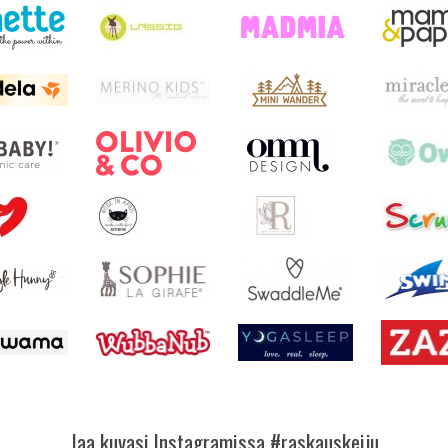
Jaa kuvasi Instagramissa #raskauskeiju