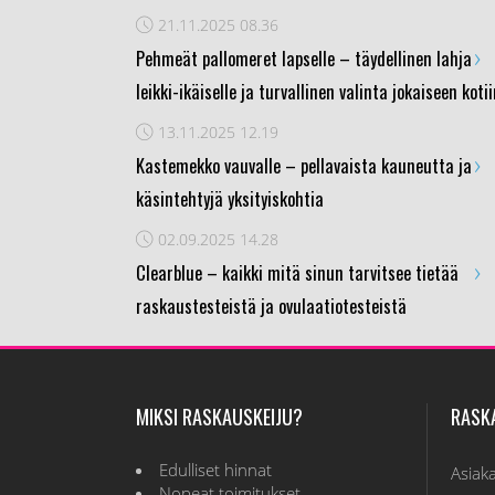
21.11.2025
08.36
›
Pehmeät pallomeret lapselle – täydellinen lahja
leikki-ikäiselle ja turvallinen valinta jokaiseen koti
13.11.2025
12.19
›
Kastemekko vauvalle – pellavaista kauneutta ja
käsintehtyjä yksityiskohtia
02.09.2025
14.28
›
Clearblue – kaikki mitä sinun tarvitsee tietää
raskaustesteistä ja ovulaatiotesteistä
MIKSI RASKAUSKEIJU?
RASK
Edulliset hinnat
Asiak
Nopeat toimitukset