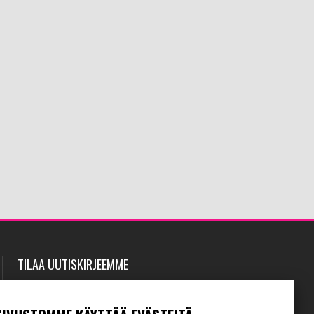
TILAA UUTISKIRJEEMME
Tilaamalla uutiskirjeemme saat uusimmat edut
suoraan sähköpostiisi.