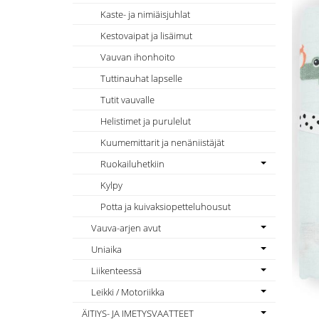
Kaste- ja nimiäisjuhlat
Kestovaipat ja lisäimut
Vauvan ihonhoito
Tuttinauhat lapselle
Tutit vauvalle
Helistimet ja purulelut
Kuumemittarit ja nenäniistäjät
Ruokailuhetkiin
Kylpy
Potta ja kuivaksiopetteluhousut
Vauva-arjen avut
Uniaika
Liikenteessä
Leikki / Motoriikka
ÄITIYS- JA IMETYSVAATTEET