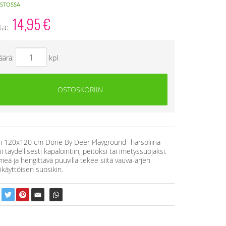
STOSSA
14,95
€
ta:
äärä:
kpl
OSTOSKORIIN
i 120x120 cm Done By Deer Playground -harsoliina
i täydellisesti kapalointiin, peitoksi tai imetyssuojaksi.
eä ja hengittävä puuvilla tekee siitä vauva-arjen
käyttöisen suosikin.