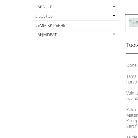
LAPSILLE
SISUSTUS
LEMMIKKIPERHE
LAHJAIDEAT
Tuot
Done 
Tämä 
harso 
Valmis
ripauk
Koko:
Materi
Konep
Sertif
Täydel