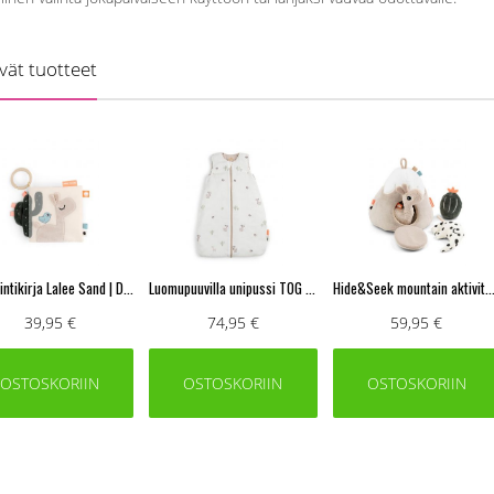
yvät tuotteet
Aktivointikirja Lalee Sand | Done By Deer
Luomupuuvilla unipussi TOG 2.5, Lalee Sand 70 cm | Done By Deer
Hide&Seek mountain aktiviteettilelu Lalee Colour mix | DONE B
39,95 €
74,95 €
59,95 €
OSTOSKORIIN
OSTOSKORIIN
OSTOSKORIIN