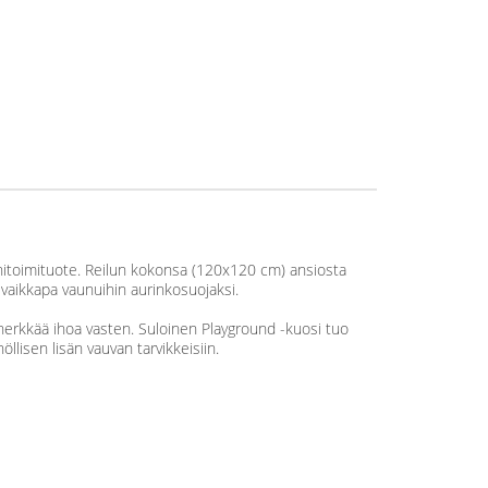
nitoimituote. Reilun kokonsa (120x120 cm) ansiosta
i vaikkapa vaunuihin aurinkosuojaksi.
 herkkää ihoa vasten. Suloinen Playground -kuosi tuo
llisen lisän vauvan tarvikkeisiin.