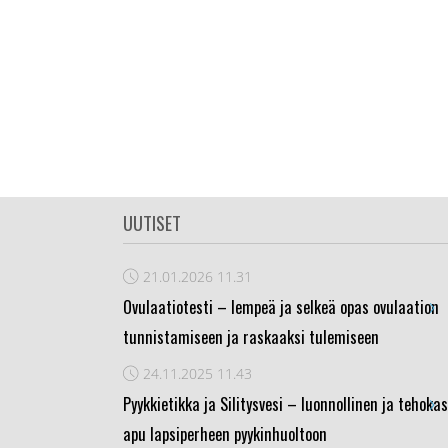
UUTISET
21.01.2026
11.31
›
Ovulaatiotesti – lempeä ja selkeä opas ovulaation
tunnistamiseen ja raskaaksi tulemiseen
24.11.2025
11.43
›
Pyykkietikka ja Silitysvesi – luonnollinen ja tehokas
apu lapsiperheen pyykinhuoltoon