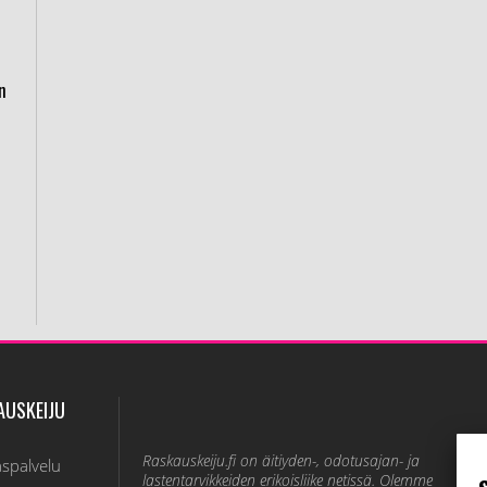
in
AUSKEIJU
Raskauskeiju.fi on äitiyden-, odotusajan- ja
aspalvelu
lastentarvikkeiden erikoisliike netissä. Olemme