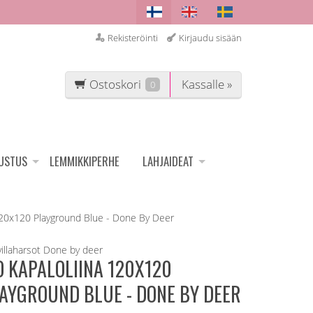
Rekisteröinti
Kirjaudu sisään
Ostoskori
Kassalle »
0
SUSTUS
LEMMIKKIPERHE
LAHJAIDEAT
 120x120 Playground Blue - Done By Deer
illaharsot
Done by deer
O KAPALOLIINA 120X120
AYGROUND BLUE - DONE BY DEER