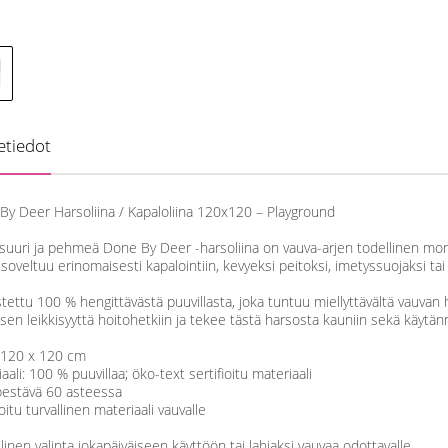
etiedot
By Deer Harsoliina / Kapaloliina 120x120 – Playground
suuri ja pehmeä Done By Deer -harsoliina on vauva-arjen todellinen mo
soveltuu erinomaisesti kapalointiin, kevyeksi peitoksi, imetyssuojaksi ta
tettu 100 % hengittävästä puuvillasta, joka tuntuu miellyttävältä vauvan
sen leikkisyyttä hoitohetkiin ja tekee tästä harsosta kauniin sekä käytännö
 120 x 120 cm
aali: 100 % puuvillaa; öko-text sertifioitu materiaali
estävä 60 asteessa
ioitu turvallinen materiaali vauvalle
linen valinta jokapäiväiseen käyttöön tai lahjaksi vauvaa odottavalle.