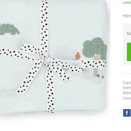
VARA
Hin
M
Suur
toimi
Pehm
moni