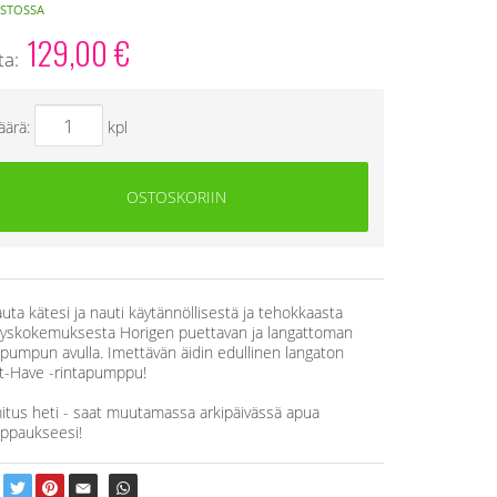
STOSSA
129,00
€
ta:
äärä:
kpl
OSTOSKORIIN
uta kätesi ja nauti käytännöllisestä ja tehokkaasta
yskokemuksesta Horigen puettavan ja langattoman
apumpun avulla. Imettävän äidin edullinen langaton
-Have -rintapumppu!
itus heti - saat muutamassa arkipäivässä apua
ppaukseesi!