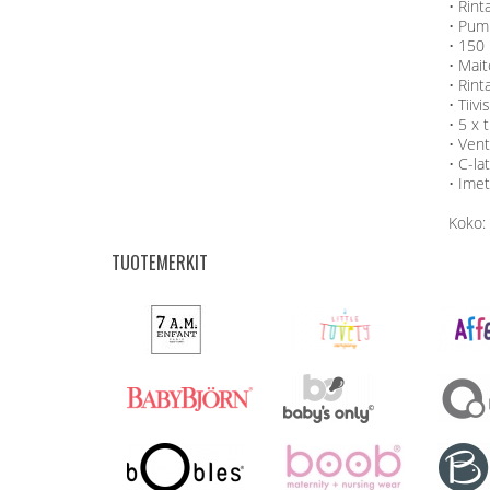
• Rin
• Pum
• 150 
• Mait
• Rint
• Tiiv
• 5 x 
• Ventt
• C-la
• Imet
Koko:
TUOTEMERKIT