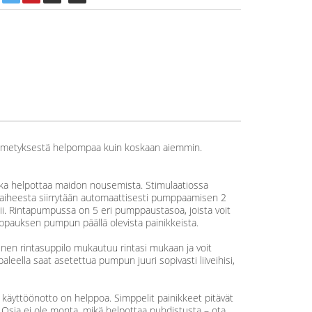
e imetyksestä helpompaa kuin koskaan aiemmin.
joka helpottaa maidon nousemista. Stimulaatiossa
iovaiheesta siirrytään automaattisesti pumppaamisen 2
pii. Rintapumpussa on 5 eri pumppaustasoa, joista voit
ppauksen pumpun päällä olevista painikkeista.
nen rintasuppilo mukautuu rintasi mukaan ja voit
paleella saat asetettua pumpun juuri sopivasti liiveihisi,
käyttöönotto on helppoa. Simppelit painikkeet pitävät
. Osia ei ole monta, mikä helpottaa puhdistusta – ota