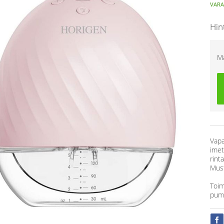
VARA
Hin
M
Vapa
imet
rint
Must
Toim
pum