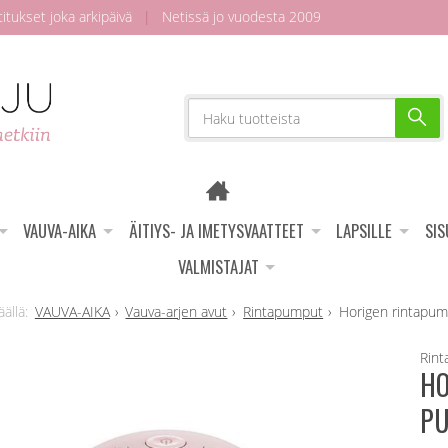
tukset joka arkipäivä
|
Netissä jo vuodesta 2009
VAUVA-AIKA
ÄITIYS- JA IMETYSVAATTEET
LAPSILLE
SI
VALMISTAJAT
VAUVA-AIKA
Vauva-arjen avut
Rintapumput
Horigen rintapump
Rin
HO
PU