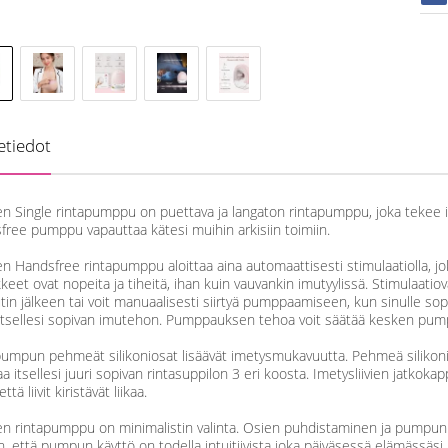
etiedot
en Single rintapumppu on puettava ja langaton rintapumppu, joka teke
ree pumppu vapauttaa kätesi muihin arkisiin toimiin.
n Handsfree rintapumppu aloittaa aina automaattisesti stimulaatiolla, 
kkeet ovat nopeita ja tiheitä, ihan kuin vauvankin imutyylissä. Stimulaat
in jälkeen tai voit manuaalisesti siirtyä pumppaamiseen, kun sinulle so
a itsellesi sopivan imutehon. Pumppauksen tehoa voit säätää kesken pum
pumpun pehmeät silikoniosat lisäävät imetysmukavuutta. Pehmeä silikoni
aa itsellesi juuri sopivan rintasuppilon 3 eri koosta. Imetysliivien jatkokap
ttä liivit kiristävät liikaa.
en rintapumppu on minimalistin valinta. Osien puhdistaminen ja pumpun 
, että pumpun käyttö on todella intuitiivista joka päiväsessä elämässäsi