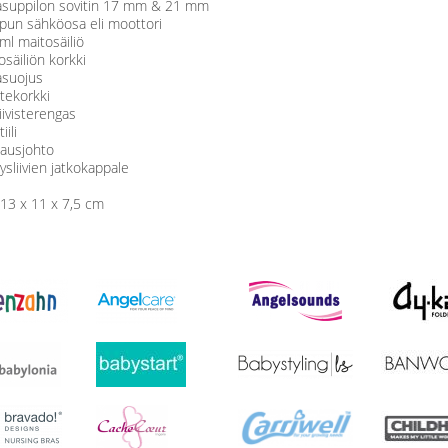
tasuppilon sovitin 17 mm & 21 mm
pun sähköosa eli moottori
ml maitosäiliö
osäiliön korkki
asuojus
istekorkki
tiivisterengas
iili
tausjohto
ysliivien jatkokappale
 13 x 11 x 7,5 cm