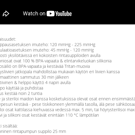
isuudet:
ppausasetuksen imuteho: 120 mmHg - 225 mmHg
mulaatioasetuksen imuteho: 45 mmHg - 120 mmHg
osti yksilöitävissä eri kokoisten rintasuppiloiden avulla
koniosat ovat 100 % BPA-vapaata & elintarvikeluokan silikonia
osäiliö on BPA-vapaata ja kestävää Tritan-muovia
ysliivien jatkopala mahdollistaa mukavan käytön eri liivien kanssa
omaattinen sammutus 30 min jälkeen
itiivinen & helppo käyttö 4 napin avulla
po käyttää ja puhdistaa
us kestää noin 2 tuntia
 ja steriloi maidon kanssa kosketuksissa olevat osat ennen ensimmäistä 
epesun kestävä - pese tiskikoneen ylemmällä tasolla, älä pese sähköosa
iloi osat kattilassa kiehuvassa vedessä max. 5 min, tai höyrysterilisoi max.
i ja silikoni osat kestävät enintään 110 °C lämpötilan
i sisältää:
ikoninen rintapumpun suppilo 25 mm