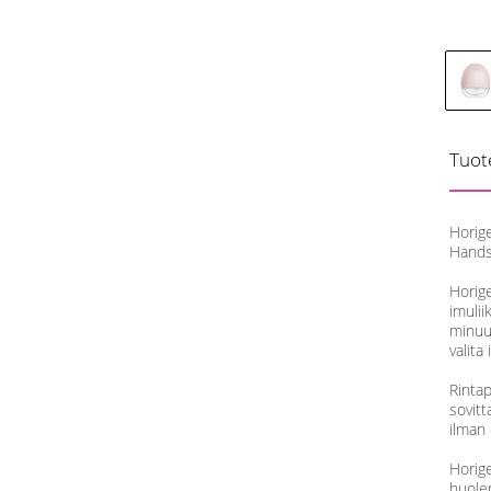
Tuot
Horig
Handsf
Horige
imulii
minuut
valit
Rinta
sovitt
ilman e
Horig
huolen