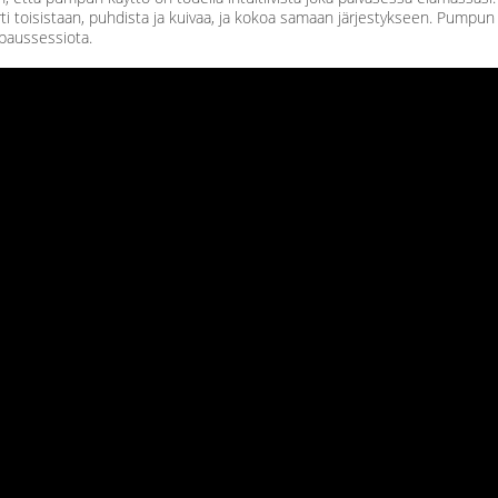
rti toisistaan, puhdista ja kuivaa, ja kokoa samaan järjestykseen. Pumpun l
aussessiota.