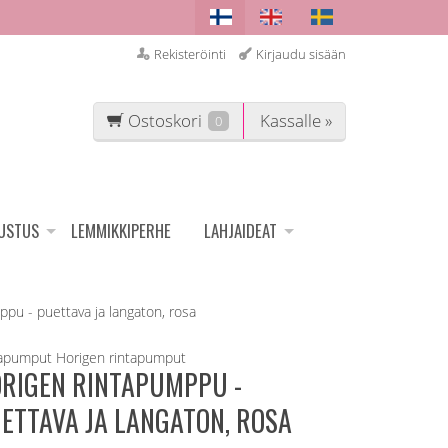
Rekisteröinti
Kirjaudu sisään
Ostoskori
Kassalle »
0
SUSTUS
LEMMIKKIPERHE
LAHJAIDEAT
pu - puettava ja langaton, rosa
tapumput
Horigen rintapumput
RIGEN RINTAPUMPPU -
ETTAVA JA LANGATON, ROSA