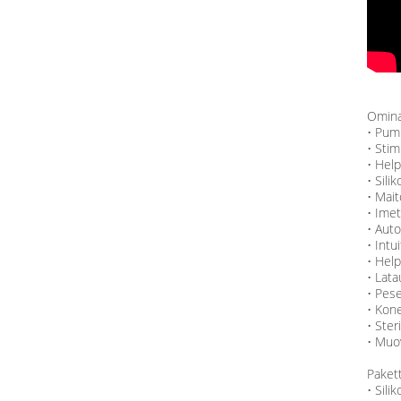
Omina
• Pum
• Sti
• Help
• Sili
• Mait
• Imet
• Aut
• Intu
• Help
• Lata
• Pese
• Kon
• Ster
• Muov
Pakett
• Sil