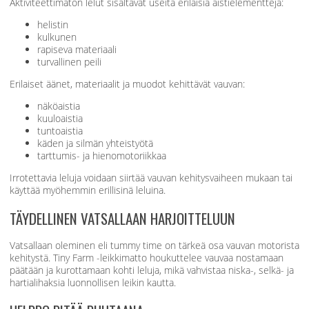
Aktiviteettimaton lelut sisältävät useita erilaisia aistielementtejä:
helistin
kulkunen
rapiseva materiaali
turvallinen peili
Erilaiset äänet, materiaalit ja muodot kehittävät vauvan:
näköaistia
kuuloaistia
tuntoaistia
käden ja silmän yhteistyötä
tarttumis- ja hienomotoriikkaa
Irrotettavia leluja voidaan siirtää vauvan kehitysvaiheen mukaan tai
käyttää myöhemmin erillisinä leluina.
TÄYDELLINEN VATSALLAAN HARJOITTELUUN
Vatsallaan oleminen eli tummy time on tärkeä osa vauvan motorista
kehitystä. Tiny Farm -leikkimatto houkuttelee vauvaa nostamaan
päätään ja kurottamaan kohti leluja, mikä vahvistaa niska-, selkä- ja
hartialihaksia luonnollisen leikin kautta.