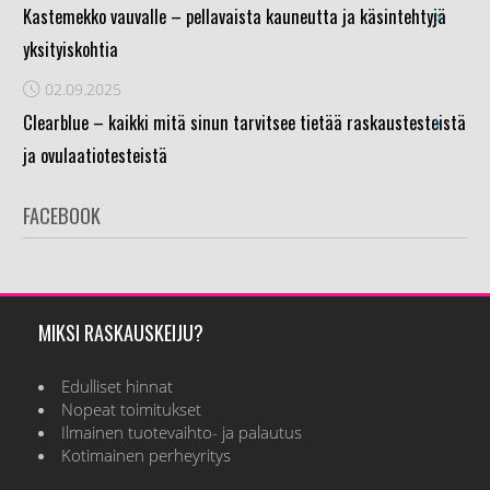
›
Kastemekko vauvalle – pellavaista kauneutta ja käsintehtyjä
yksityiskohtia
02.09.2025
›
Clearblue – kaikki mitä sinun tarvitsee tietää raskaustesteistä
ja ovulaatiotesteistä
FACEBOOK
MIKSI RASKAUSKEIJU?
Edulliset hinnat
Nopeat toimitukset
Ilmainen tuotevaihto- ja palautus
Kotimainen perheyritys