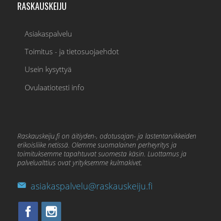
RASKAUSKEIJU
Asiakaspalvelu
Toimitus - ja tietosuojaehdot
Usein kysyttyä
Ovulaatiotesti info
Raskauskeiju.fi on äitiyden-, odotusajan- ja lastentarvikkeiden
erikoisliike netissä. Olemme suomalainen perheyritys ja
toimituksemme tapahtuvat suomesta käsin. Luottamus ja
palvelualttius ovat yrityksemme kulmakivet.
asiakaspalvelu@raskauskeiju.fi