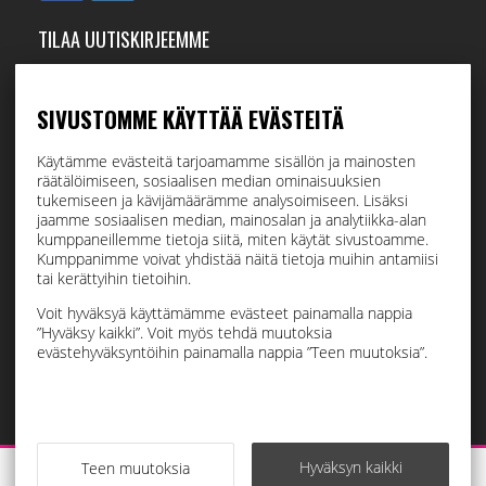
TILAA UUTISKIRJEEMME
Tilaamalla uutiskirjeemme saat uusimmat edut suoraan
sähköpostiisi.
SIVUSTOMME KÄYTTÄÄ EVÄSTEITÄ
Käytämme evästeitä tarjoamamme sisällön ja mainosten
räätälöimiseen, sosiaalisen median ominaisuuksien
Hyväksyn henkilötietojen tallentamisen (
lue
)
tukemiseen ja kävijämäärämme analysoimiseen. Lisäksi
jaamme sosiaalisen median, mainosalan ja analytiikka-alan
kumppaneillemme tietoja siitä, miten käytät sivustoamme.
Tilaa
Kumppanimme voivat yhdistää näitä tietoja muihin antamiisi
tai kerättyihin tietoihin.
Voit hyväksyä käyttämämme evästeet painamalla nappia
”Hyväksy kaikki”. Voit myös tehdä muutoksia
evästehyväksyntöihin painamalla nappia ”Teen muutoksia”.
Hyväksyn kaikki
Teen muutoksia
Raskauskeiju © 2026