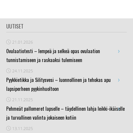
UUTISET
21.01.2026
›
Ovulaatiotesti – lempeä ja selkeä opas ovulaation
tunnistamiseen ja raskaaksi tulemiseen
24.11.2025
›
Pyykkietikka ja Silitysvesi – luonnollinen ja tehokas apu
lapsiperheen pyykinhuoltoon
21.11.2025
›
Pehmeät pallomeret lapselle – täydellinen lahja leikki-ikäiselle
ja turvallinen valinta jokaiseen kotiin
13.11.2025