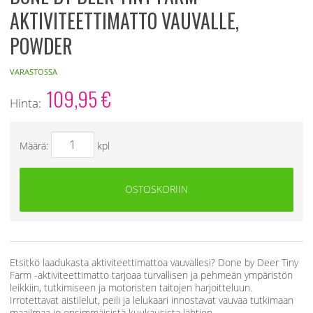
AKTIVITEETTIMATTO VAUVALLE,
POWDER
VARASTOSSA
109,95
€
Hinta:
Määrä:
kpl
OSTOSKORIIN
Etsitkö laadukasta aktiviteettimattoa vauvallesi? Done by Deer Tiny
Farm -aktiviteettimatto tarjoaa turvallisen ja pehmeän ympäristön
leikkiin, tutkimiseen ja motoristen taitojen harjoitteluun.
Irrotettavat aistilelut, peili ja lelukaari innostavat vauvaa tutkimaan
maailmaa jo ensimmäisistä kuukausista lähtien.