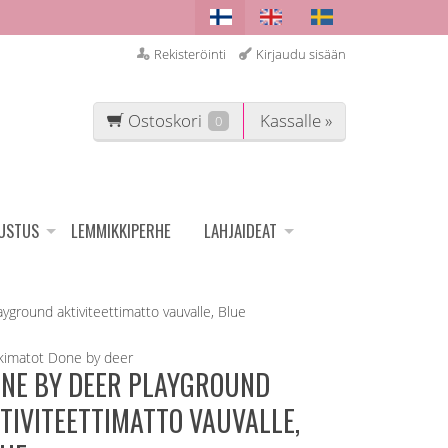
Rekisteröinti
Kirjaudu sisään
Ostoskori
Kassalle »
0
SUSTUS
LEMMIKKIPERHE
LAHJAIDEAT
yground aktiviteettimatto vauvalle, Blue
kimatot
Done by deer
NE BY DEER PLAYGROUND
TIVITEETTIMATTO VAUVALLE,