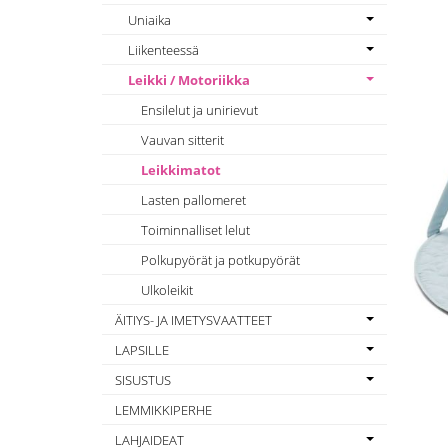
Uniaika
Liikenteessä
Leikki / Motoriikka
Ensilelut ja unirievut
Vauvan sitterit
Leikkimatot
Lasten pallomeret
Toiminnalliset lelut
Polkupyörät ja potkupyörät
Ulkoleikit
ÄITIYS- JA IMETYSVAATTEET
LAPSILLE
SISUSTUS
LEMMIKKIPERHE
LAHJAIDEAT