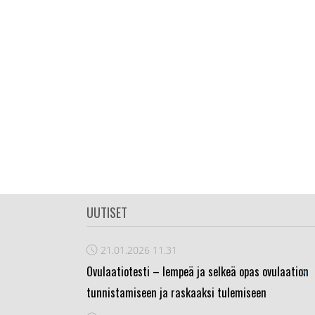
UUTISET
21.01.2026
11.31
›
Ovulaatiotesti – lempeä ja selkeä opas ovulaation
tunnistamiseen ja raskaaksi tulemiseen