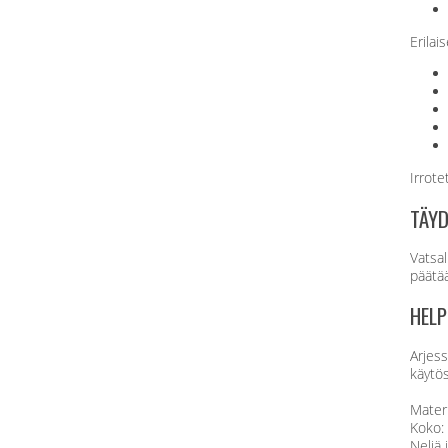
Erilai
Irrote
TÄYD
Vatsa
päätää
HELP
Arjess
käytös
Materi
Koko: 
Neljä 