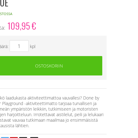
UE
STOSSA
109,95
€
ta:
äärä:
kpl
OSTOSKORIIN
tkö laadukasta aktiviteettimattoa vauvallesi? Done by
 Playground -aktiviteettimatto tarjoaa turvallisen ja
eän ympäristön leikkiin, tutkimiseen ja motoristen
jen harjoitteluun. Irrotettavat aistilelut, peili ja lelukaari
stavat vauvaa tutkimaan maailmaa jo ensimmäisistä
ausista lähtien.