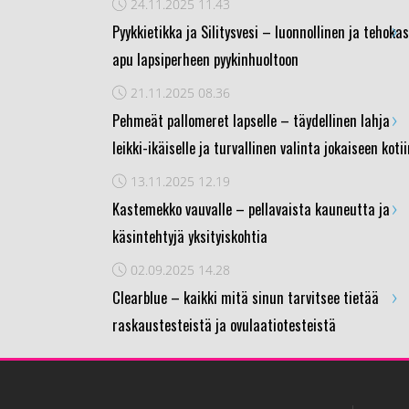
24.11.2025
11.43
›
Pyykkietikka ja Silitysvesi – luonnollinen ja tehokas
apu lapsiperheen pyykinhuoltoon
21.11.2025
08.36
›
Pehmeät pallomeret lapselle – täydellinen lahja
leikki-ikäiselle ja turvallinen valinta jokaiseen koti
13.11.2025
12.19
›
Kastemekko vauvalle – pellavaista kauneutta ja
käsintehtyjä yksityiskohtia
02.09.2025
14.28
›
Clearblue – kaikki mitä sinun tarvitsee tietää
raskaustesteistä ja ovulaatiotesteistä