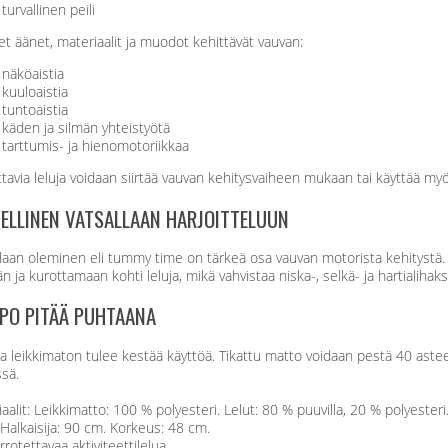
turvallinen peili
set äänet, materiaalit ja muodot kehittävät vauvan:
näköaistia
kuuloaistia
tuntoaistia
käden ja silmän yhteistyötä
tarttumis- ja hienomotoriikkaa
ttavia leluja voidaan siirtää vauvan kehitysvaiheen mukaan tai käyttää myö
ELLINEN VATSALLAAN HARJOITTELUUN
llaan oleminen eli tummy time on tärkeä osa vauvan motorista kehitystä
n ja kurottamaan kohti leluja, mikä vahvistaa niska-, selkä- ja hartialihaks
PO PITÄÄ PUHTAANA
a leikkimaton tulee kestää käyttöä. Tikattu matto voidaan pestä 40 astee
sä.
aalit: Leikkimatto: 100 % polyesteri. Lelut: 80 % puuvilla, 20 % polyesteri
Halkaisija: 90 cm. Korkeus: 48 cm.
irrotettavaa aktiviteettilelua