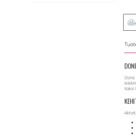
Tuot
DONE
Done b
leikki
Kaksi 
KEHI
Aktivi