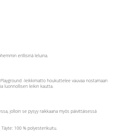
hemmin erillisinä leluina.
. Playground -leikkimatto houkuttelee vauvaa nostamaan
ia luonnollisen leikin kautta.
ssa, jolloin se pysyy raikkaana myös päivittäisessä
. Täyte: 100 % polyesterikuitu.