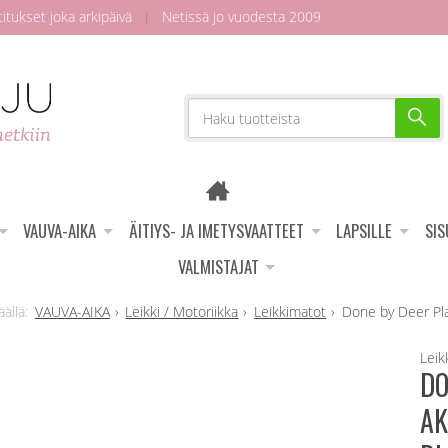
tukset joka arkipäivä
|
Netissä jo vuodesta 2009
VAUVA-AIKA
ÄITIYS- JA IMETYSVAATTEET
LAPSILLE
SI
VALMISTAJAT
VAUVA-AIKA
Leikki / Motoriikka
Leikkimatot
Done by Deer Pla
Leik
DO
AK