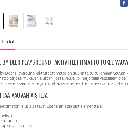
etiedot
 BY DEER PLAYGROUND -AKTIVITEETTIMATTO TUKEE VAUVA
y Deer Playground -aktiviteettimatto on suunniteltu tukemaan vauvan keh
matto tarjoaa mukavan alustan, jossa vauva voi harjoitella vatsallaan oloa, 
lelukaaren kaarta ja neljä irrotettavaa aktiviteettilelua tekevät matosta
TTÄÄ VAUVAN AISTEJA
teettimaton lelut sisältävät useita erilaisia aistielementtejä:
helistin
kulkunen
rapiseva materiaali