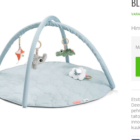
BL
VARA
Hin
M
Etsi
Deer
pehm
taito
inno
kuuk