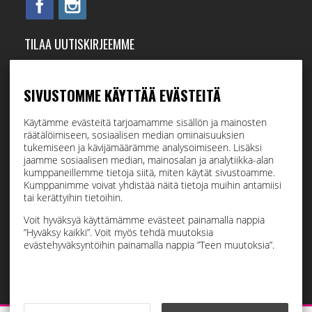
TILAA UUTISKIRJEEMME
Tilaamalla uutiskirjeemme saat uusimmat edut suoraan
sähköpostiisi.
SIVUSTOMME KÄYTTÄÄ EVÄSTEITÄ
Käytämme evästeitä tarjoamamme sisällön ja mainosten
räätälöimiseen, sosiaalisen median ominaisuuksien
Hyväksyn henkilötietojen tallentamisen (
lue
)
tukemiseen ja kävijämäärämme analysoimiseen. Lisäksi
jaamme sosiaalisen median, mainosalan ja analytiikka-alan
kumppaneillemme tietoja siitä, miten käytät sivustoamme.
Tilaa
Kumppanimme voivat yhdistää näitä tietoja muihin antamiisi
tai kerättyihin tietoihin.
Voit hyväksyä käyttämämme evästeet painamalla nappia
”Hyväksy kaikki”. Voit myös tehdä muutoksia
evästehyväksyntöihin painamalla nappia ”Teen muutoksia”.