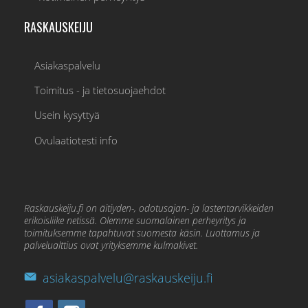
RASKAUSKEIJU
Asiakaspalvelu
Toimitus - ja tietosuojaehdot
Usein kysyttyä
Ovulaatiotesti info
Raskauskeiju.fi on äitiyden-, odotusajan- ja lastentarvikkeiden
erikoisliike netissä. Olemme suomalainen perheyritys ja
toimituksemme tapahtuvat suomesta käsin. Luottamus ja
palvelualttius ovat yrityksemme kulmakivet.
asiakaspalvelu@raskauskeiju.fi