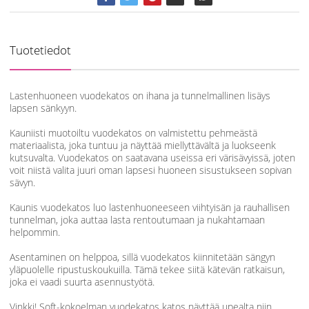
Tuotetiedot
Lastenhuoneen vuodekatos on ihana ja tunnelmallinen lisäys
lapsen sänkyyn.
Kauniisti muotoiltu vuodekatos on valmistettu pehmeästä
materiaalista, joka tuntuu ja näyttää miellyttävältä ja luokseenk
kutsuvalta. Vuodekatos on saatavana useissa eri värisävyissä, joten
voit niistä valita juuri oman lapsesi huoneen sisustukseen sopivan
sävyn.
Kaunis vuodekatos luo lastenhuoneeseen viihtyisän ja rauhallisen
tunnelman, joka auttaa lasta rentoutumaan ja nukahtamaan
helpommin.
Asentaminen on helppoa, sillä vuodekatos kiinnitetään sängyn
yläpuolelle ripustuskoukuilla. Tämä tekee siitä kätevän ratkaisun,
joka ei vaadi suurta asennustyötä.
Vinkki! Soft-kokoelman vuodekatos katos näyttää upealta niin