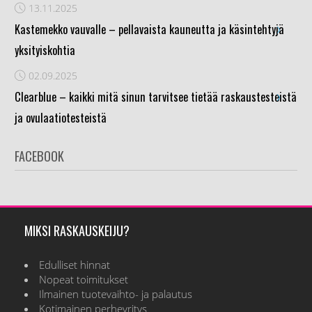
13.11.2025
›
Kastemekko vauvalle – pellavaista kauneutta ja käsintehtyjä
yksityiskohtia
02.09.2025
›
Clearblue – kaikki mitä sinun tarvitsee tietää raskaustesteistä
ja ovulaatiotesteistä
FACEBOOK
MIKSI RASKAUSKEIJU?
Edulliset hinnat
Nopeat toimitukset
Ilmainen tuotevaihto- ja palautus
Kotimainen perheyritys